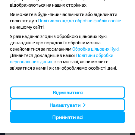
відображаються на наших сторінках.
Підписатися
Ви можете в будь-який час змінити або відкликати
свою згоду з
Політикою щодо обробки файлів cookie
на нашому сайті.
Питання - відповідь
У разі надання згоди з обробкою цільових Кукі,
докладніше про порядок їх обробки можна
ознайомитися за посиланням
Обробка цільових Кукі
.
Дізнайтеся докладніше з нашої
Політики обробки
персональних даних
, хто ми такі, як ви можете
Як придбати квитки на автобус?
зв'язатися з нами і як ми обробляємо особисті дані.
Відмовитися
Є чи існують обмеження на поїздки
Налаштувати
за маршрутом?
Прийняти всі