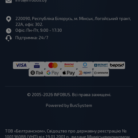
220090, Республіка Білорусь, м. Мінськ, Логойський тракт,
22А, офіс 302.
Офіс: Пн-Пт, 9:00 - 17:30
Підтримка: 24/7
© 2005-2026 INFOBUS. Всі права захищені.
Powered by BusSystem
ТОВ «Белтранском», Свідоцтво про державну реєстрацію №
100136088 (УНП) від 19.01.2001 р., видане Мінміськвиконкомом.