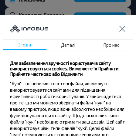
Крапивня, Березинский р-н МИНСКАЯ ОБЛ.
Купити
Вишневка поворот
Згода
Деталі
Про нас
Для забезпечення зручності користувачів сайту
Бажаєте
використовуються cookies. Ви можете їх Прийняти,
Прийняти частково або Відхилити
подорожувати
"Кукі" - це невеликі текстові файли, які можуть
дешевше?
використовуватися сайтами для підвищення
ефективності роботи користувачів. У законі йдеться
Не пропусти акції, знижки та спеціальні
про те, що ми можемо зберігати файли "кукі" на
пропозиції, INFOBUS. Підпишись на розсилку та
вашому пристрої, якщо вони абсолютно необхідні для
подорожуй з нами дешевше!
функціонування цього сайту. Щодо всіх інших типів
файлів "кукі" необхідно отримати ваш дозвіл. Цей сайт
використовує різні типи файлів "кукі". Деякі файли
"кукі" розміщуються сторонніми сервісами, що