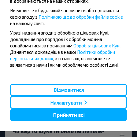
відображаються на наших сторінках.
Ви можете в будь-який час змінити або відкликати
свою згоду з
Політикою щодо обробки файлів cookie
Питання - відповідь
на нашому сайті.
У разі надання згоди з обробкою цільових Кукі,
докладніше про порядок їх обробки можна
ознайомитися за посиланням
Обробка цільових Кукі
.
Дізнайтеся докладніше з нашої
Політики обробки
Як забронювати квиток на автобус?
персональних даних
, хто ми такі, як ви можете
зв'язатися з нами і як ми обробляємо особисті дані.
Існують чи існують обмеження на
Відмовитися
поїздки за напрямком?
Налаштувати
Прийняти всі
Чи варто шукати билеты Лепель-