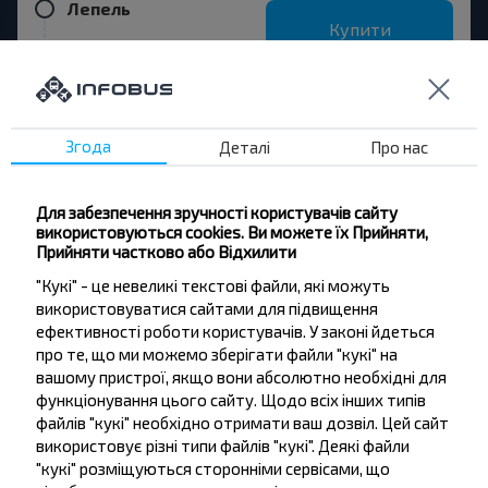
Лепель
Купити
Вітебськ
Згода
Деталі
Про нас
Бажаєте
Для забезпечення зручності користувачів сайту
подорожувати
використовуються cookies. Ви можете їх Прийняти,
Прийняти частково або Відхилити
дешевше?
"Кукі" - це невеликі текстові файли, які можуть
використовуватися сайтами для підвищення
Не пропусти акції, знижки та спеціальні
ефективності роботи користувачів. У законі йдеться
пропозиції, INFOBUS. Підпишись на розсилку та
про те, що ми можемо зберігати файли "кукі" на
подорожуй з нами дешевше!
вашому пристрої, якщо вони абсолютно необхідні для
функціонування цього сайту. Щодо всіх інших типів
файлів "кукі" необхідно отримати ваш дозвіл. Цей сайт
використовує різні типи файлів "кукі". Деякі файли
"кукі" розміщуються сторонніми сервісами, що
Підписатися