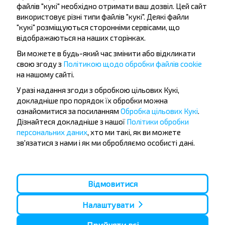
файлів "кукі" необхідно отримати ваш дозвіл. Цей сайт
використовує різні типи файлів "кукі". Деякі файли
"кукі" розміщуються сторонніми сервісами, що
відображаються на наших сторінках.
Підписатися
Ви можете в будь-який час змінити або відкликати
свою згоду з
Політикою щодо обробки файлів cookie
на нашому сайті.
Питання - відповідь
У разі надання згоди з обробкою цільових Кукі,
докладніше про порядок їх обробки можна
ознайомитися за посиланням
Обробка цільових Кукі
.
Дізнайтеся докладніше з нашої
Політики обробки
Як придбати квиток на автобус
персональних даних
, хто ми такі, як ви можете
Молодечно-Силичи, Логойский р-н
зв'язатися з нами і як ми обробляємо особисті дані.
МИНСКАЯ ОБЛ.?
Відмовитися
Налаштувати
Є чи існують обмеження на поїздки
за маршрутом Молодечно-Силичи,
Прийняти всі