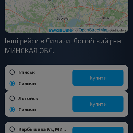
OpenStreetMap
| ©
contributors
Інші рейси в Силичи, Логойский р-н
МИНСКАЯ ОБЛ.
Мінськ
Купити
Силичи
Логойск
Купити
Силичи
Карбышева Ул., МИНСК Беларусь