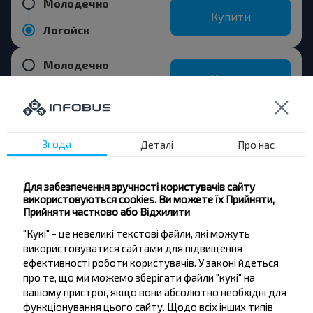
Молодечно
Купити
Логойск
Молодечно
Купити
Барановичі
Згода
Деталі
Про нас
Бажаєте
Для забезпечення зручності користувачів сайту
використовуються cookies. Ви можете їх Прийняти,
подорожувати
Прийняти частково або Відхилити
дешевше?
"Кукі" - це невеликі текстові файли, які можуть
використовуватися сайтами для підвищення
Не пропусти акції, знижки та спеціальні
ефективності роботи користувачів. У законі йдеться
пропозиції, INFOBUS. Підпишись на розсилку та
про те, що ми можемо зберігати файли "кукі" на
подорожуй з нами дешевше!
вашому пристрої, якщо вони абсолютно необхідні для
функціонування цього сайту. Щодо всіх інших типів