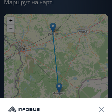
Маршрут на карті
+
−
OpenStreetMap
| ©
contributors