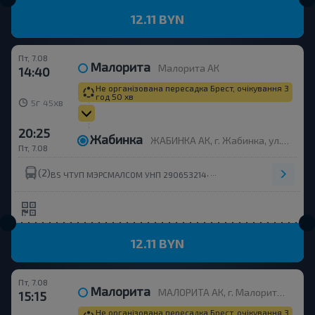
12.11 BYN
Пт, 7.08
Малорита
Малорита АК
14:40
Не організована пересадка Брест, очікування 3
год 50 хв
г
хв
5
45
20:25
Жабинка
ЖАБИНКА АК, г. Жабинка, ул. Пионерская, 8
Пт, 7.08
(2)
,
BS ЧТУП МЭРСМАЛСОМ УНП 290653214
ООО ДРАХМАТРАНС
12.11 BYN
Пт, 7.08
Малорита
МАЛОРИТА АК, г. Малорита, ул. Вокзальная, 19
15:15
Не організована пересадка Брест, очікування 3