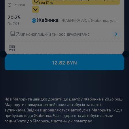
год 17 хв
г
хв
5
10
20:25
Жабинка
ЖАБИНКА АК, г. Жабинка, ул. Пионерская, 8
Пт, 7.08
(2)
,
ИП КОНОПЛИЦКИЙ Г.И.
ООО ДРАХМАТРАНС
12.82 BYN
Як з Малорита швидко доїхати до центру Жабинка в 2026 році.
Маршрути прямування рейсових автобусів на карті з
зупинками. Звідки відправляються автобуси з Малорита і куди
прибувають до Жабинка. Час в дорозі на автобусі: скільки
годин їхати до Білорусь, відстань у кілометрах.