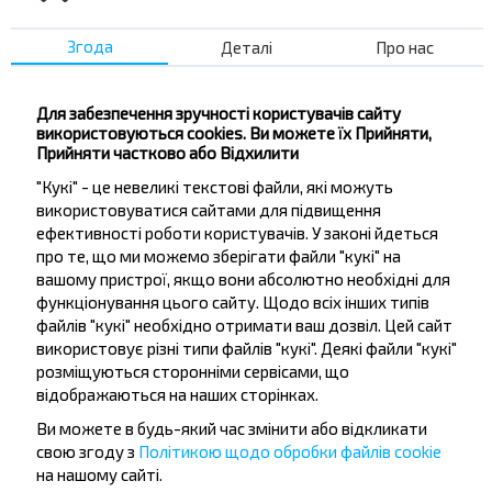
Інші рейси в Жабинка
Згода
Деталі
Про нас
Брест
Для забезпечення зручності користувачів сайту
Купити
використовуються cookies. Ви можете їх Прийняти,
Жабинка
Прийняти частково або Відхилити
"Кукі" - це невеликі текстові файли, які можуть
Кобринь
використовуватися сайтами для підвищення
Купити
ефективності роботи користувачів. У законі йдеться
Жабинка
про те, що ми можемо зберігати файли "кукі" на
вашому пристрої, якщо вони абсолютно необхідні для
функціонування цього сайту. Щодо всіх інших типів
Подлесье
файлів "кукі" необхідно отримати ваш дозвіл. Цей сайт
Купити
використовує різні типи файлів "кукі". Деякі файли "кукі"
Жабинка
розміщуються сторонніми сервісами, що
відображаються на наших сторінках.
Потока
Ви можете в будь-який час змінити або відкликати
Купити
свою згоду з
Політикою щодо обробки файлів cookie
Жабинка
на нашому сайті.