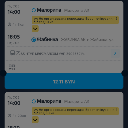
Пт, 7.08
Малорита
Малорита АК
14:00
Не організована пересадка Брест, очікування 2
год 10 хв
г
хв
4
5
18:05
Жабинка
ЖАБИНКА АК, г. Жабинка, ул. Пионерская, 8
Пт, 7.08
(2)
,
BS ЧТУП МЭРСМАЛСОМ УНП 290653214
ООО ДРАХМАТРАНС
12.11 BYN
Пт, 7.08
Малорита
Малорита АК
14:00
Не організована пересадка Брест, очікування 2
год 30 хв
г
хв
4
20
18:20