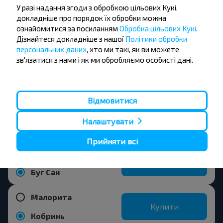
Популярні напрямки з міста
У разі надання згоди з обробкою цільових Кукі,
докладніше про порядок їх обробки можна
Малорита
ознайомитися за посиланням
Обробка цільових Кукі
.
Дізнайтеся докладніше з нашої
Політики обробки
персональних даних
, хто ми такі, як ви можете
Малорита
зв'язатися з нами і як ми обробляємо особисті дані.
Купити
Брест
Відмовитися
Малорита
Купити
Каменец
Налаштувати
Прийняти всі
Малорита
Купити
Буг Сан
Малорита
Купити
Кобринь