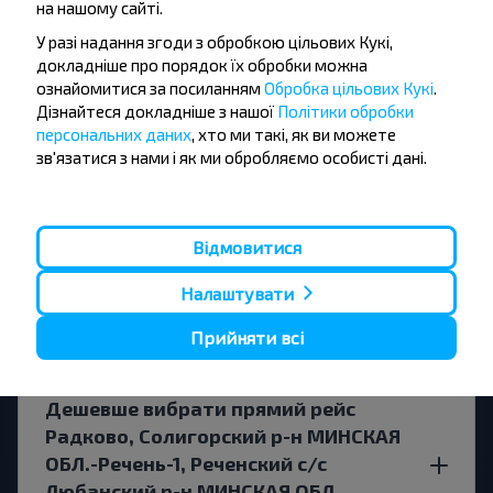
на нашому сайті.
Існують чи існують якісь обмеження
У разі надання згоди з обробкою цільових Кукі,
на поїздку?
докладніше про порядок їх обробки можна
ознайомитися за посиланням
Обробка цільових Кукі
.
Дізнайтеся докладніше з нашої
Політики обробки
персональних даних
, хто ми такі, як ви можете
зв'язатися з нами і як ми обробляємо особисті дані.
Коли найкраще шукати билеты
Радково, Солигорский р-н МИНСКАЯ
ОБЛ.-Речень-1, Реченский с/с
Відмовитися
Любанский р-н МИНСКАЯ ОБЛ.
Беларусь?
Налаштувати
Прийняти всі
Дешевше вибрати прямий рейс
Радково, Солигорский р-н МИНСКАЯ
ОБЛ.-Речень-1, Реченский с/с
Любанский р-н МИНСКАЯ ОБЛ.