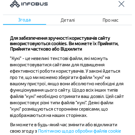
Не пропусти акції, знижки та спеціальні
пропозиції, INFOBUS. Підпишись на розсилку та
подорожуй з нами дешевше!
Згода
Деталі
Про нас
Для забезпечення зручності користувачів сайту
використовуються cookies. Ви можете їх Прийняти,
Прийняти частково або Відхилити
Підписатися
"Кукі" - це невеликі текстові файли, які можуть
використовуватися сайтами для підвищення
ефективності роботи користувачів. У законі йдеться
Питання - відповідь
про те, що ми можемо зберігати файли "кукі" на
вашому пристрої, якщо вони абсолютно необхідні для
функціонування цього сайту. Щодо всіх інших типів
файлів "кукі" необхідно отримати ваш дозвіл. Цей сайт
використовує різні типи файлів "кукі". Деякі файли
Як купити квитки?
"кукі" розміщуються сторонніми сервісами, що
відображаються на наших сторінках.
Ви можете в будь-який час змінити або відкликати
свою згоду з
Політикою щодо обробки файлів cookie