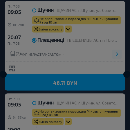
Пт, 7.08
Щучин
ЩУЧИН АС, г. Щучин, ул. Советская, 39
09:05
Не організована пересадка Мінськ, очікування
7 год 10 хв
г
хв
11
2
Зміна вокзалу
20:07
Плещениці
ПЛЕЩЕНИЦЫ АС, г.п. Плещеницы, ул. Октябрьская, 2А
Пт, 7.08
(2)
,
ЧУП «ВЛАДТРАНСАВТО»
48.71 BYN
Пт, 7.08
Щучин
ЩУЧИН АС, г. Щучин, ул. Советская, 39
09:05
Не організована пересадка Мінськ, очікування
5 год 45 хв
г
хв
9
55
Зміна вокзалу
19:00