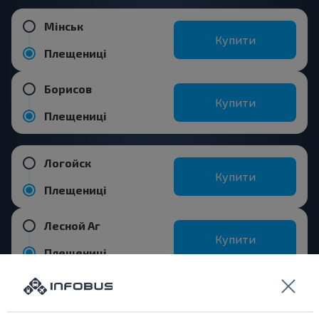
Мінськ
Купити
Плещениці
Борисов
Купити
Плещениці
Логойск
Купити
Плещениці
Лесной Аг
Купити
Плещениці
Популярні напрямки з міста Щучин