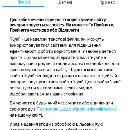
Згода
Деталі
Про нас
Щучин
Купити
Мінськ
Для забезпечення зручності користувачів сайту
використовуються cookies. Ви можете їх Прийняти,
Прийняти частково або Відхилити
Щучин
Купити
"Кукі" - це невеликі текстові файли, які можуть
Логойск
використовуватися сайтами для підвищення
ефективності роботи користувачів. У законі йдеться
про те, що ми можемо зберігати файли "кукі" на
Щучин
вашому пристрої, якщо вони абсолютно необхідні для
Купити
функціонування цього сайту. Щодо всіх інших типів
Борисов
файлів "кукі" необхідно отримати ваш дозвіл. Цей сайт
використовує різні типи файлів "кукі". Деякі файли "кукі"
Щучин
розміщуються сторонніми сервісами, що
Купити
відображаються на наших сторінках.
Лесной Аг
Ви можете в будь-який час змінити або відкликати
свою згоду з
Політикою щодо обробки файлів cookie
на нашому сайті.
У разі надання згоди з обробкою цільових Кукі,