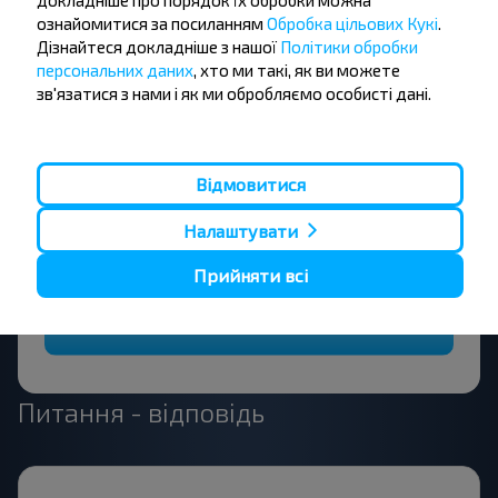
докладніше про порядок їх обробки можна
Бажаєте
ознайомитися за посиланням
Обробка цільових Кукі
.
Дізнайтеся докладніше з нашої
Політики обробки
подорожувати
персональних даних
, хто ми такі, як ви можете
зв'язатися з нами і як ми обробляємо особисті дані.
дешевше?
Не пропусти акції, знижки та спеціальні
пропозиції, INFOBUS. Підпишись на розсилку та
Відмовитися
подорожуй з нами дешевше!
Налаштувати
Прийняти всі
Підписатися
Питання - відповідь