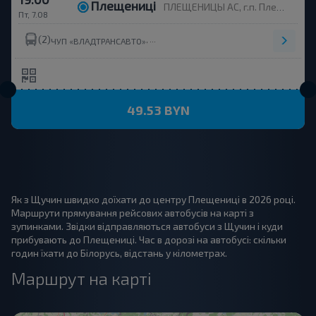
Плещениці
ПЛЕЩЕНИЦЫ АС, г.п. Плещеницы, ул. Октябрьская, 2А
Пт, 7.08
(2)
,
ЧУП «ВЛАДТРАНСАВТО»
49.53 BYN
Як з Щучин швидко доїхати до центру Плещениці в 2026 році.
Маршрути прямування рейсових автобусів на карті з
зупинками. Звідки відправляються автобуси з Щучин і куди
прибувають до Плещениці. Час в дорозі на автобусі: скільки
годин їхати до Білорусь, відстань у кілометрах.
Маршрут на карті