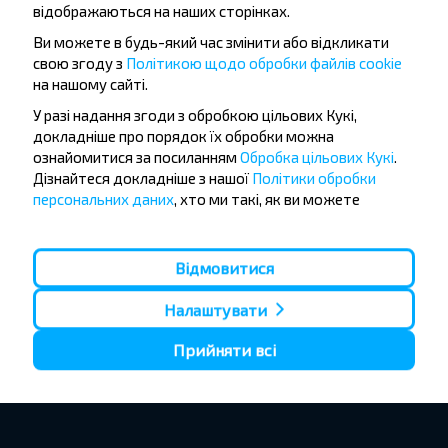
відображаються на наших сторінках.
Ви можете в будь-який час змінити або відкликати
свою згоду з
Політикою щодо обробки файлів cookie
на нашому сайті.
У разі надання згоди з обробкою цільових Кукі,
докладніше про порядок їх обробки можна
ознайомитися за посиланням
Обробка цільових Кукі
.
Дізнайтеся докладніше з нашої
Політики обробки
персональних даних
, хто ми такі, як ви можете
зв'язатися з нами і як ми обробляємо особисті дані.
Відмовитися
Налаштувати
Прийняти всі
1