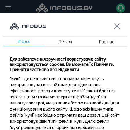
Борщевка, Остановка транспорта → Горошков, Речицкий р-н ГОМЕЛЬСКАЯ ОБЛ., Автокасса "Горошков"
Головна
Маршрути
Згода
Деталі
Про нас
Для забезпечення зручності користувачів сайту
використовуються cookies. Ви можете їх Прийняти,
Прийняти частково або Відхилити
На обрану Вами дату рейси не знайдено
"Кукі" - це невеликі текстові файли, які можуть
використовуватися сайтами для підвищення
ефективності роботи користувачів. У законі йдеться
про те, що ми можемо зберігати файли "кукі" на
вашому пристрої, якщо вони абсолютно необхідні для
функціонування цього сайту. Щодо всіх інших типів
файлів "кукі" необхідно отримати ваш дозвіл. Цей сайт
використовує різні типи файлів "кукі". Деякі файли
"кукі" розміщуються сторонніми сервісами, що