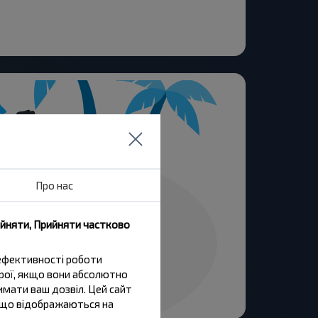
Про нас
ийняти, Прийняти частково
 ефективності роботи
трої, якщо вони абсолютно
имати ваш дозвіл. Цей сайт
и, що відображаються на