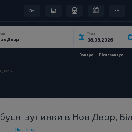
Всі
уди
Туди
Завтра
Післязавтра
в Двор
бусні зупинки в Нов Двор, Бі
Нов. Двор-1