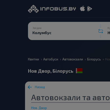
Звідки
К
Квитки
Автобуси
Автовокзали
Білорусь
Но
Нов Двор, Білорусь
Назад
Автовокзали та авто
Нов. Двор