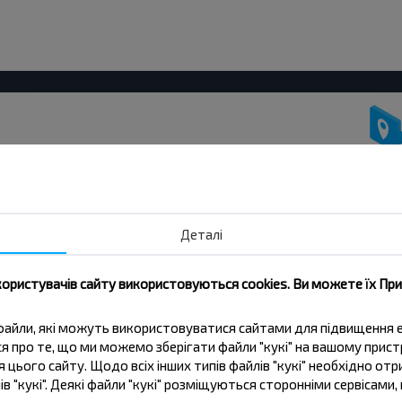
жувати дешевше?
іальні пропозиції, INFOBUS. Підпишись
Деталі
 дешевше!
користувачів сайту використовуються cookies. Ви можете їх Пр
Підписатися
ві файли, які можуть використовуватися сайтами для підвищення
ься про те, що ми можемо зберігати файли "кукі" на вашому прис
 цього сайту. Щодо всіх інших типів файлів "кукі" необхідно отр
ів "кукі". Деякі файли "кукі" розміщуються сторонніми сервісам