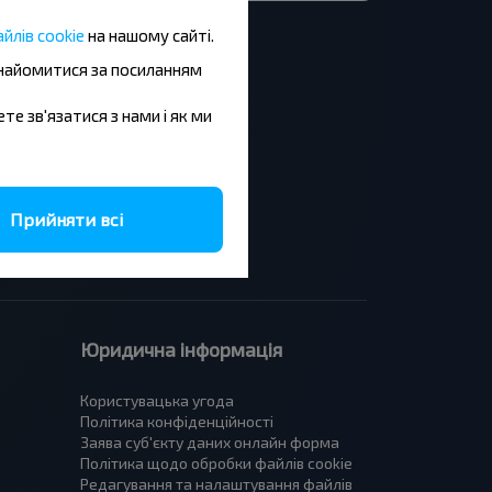
йлів cookie
на нашому сайті.
знайомитися за посиланням
ете зв'язатися з нами і як ми
Львів - Краків
Львів - Катовіце
Краків - Львів
Київ - Варшава
Прийняти всі
Київ - Прага
Київ - Кишинів
Юридична інформація
Користувацька угода
Політика конфіденційності
Заява суб'єкту даних онлайн форма
Політика щодо обробки файлів cookie
Редагування та налаштування файлів