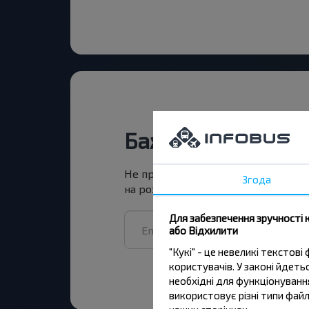
Бажаєте подоро
Не пропусти акції, знижки та спец
Згода
на розсилку та подорожуй з нами
Для забезпечення зручності 
або Відхилити
"Кукі" - це невеликі тексто
користувачів. У законі йдет
необхідні для функціонування
використовує різні типи файл