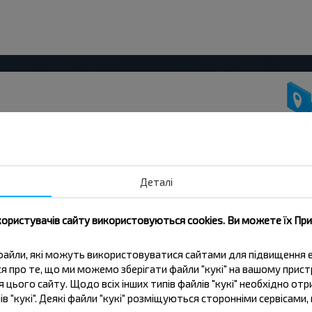
жувати дешевше?
іальні пропозиції, INFOBUS. Підпишись
Деталі
 дешевше!
користувачів сайту використовуються cookies. Ви можете їх Пр
Підписатися
ві файли, які можуть використовуватися сайтами для підвищення
ься про те, що ми можемо зберігати файли "кукі" на вашому прис
 цього сайту. Щодо всіх інших типів файлів "кукі" необхідно отр
ів "кукі". Деякі файли "кукі" розміщуються сторонніми сервісам