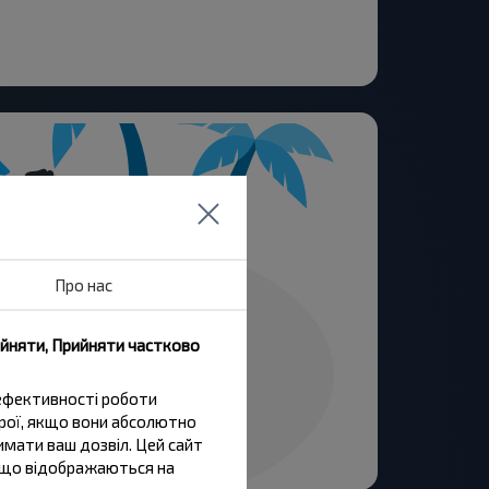
Про нас
ийняти, Прийняти частково
 ефективності роботи
трої, якщо вони абсолютно
имати ваш дозвіл. Цей сайт
и, що відображаються на