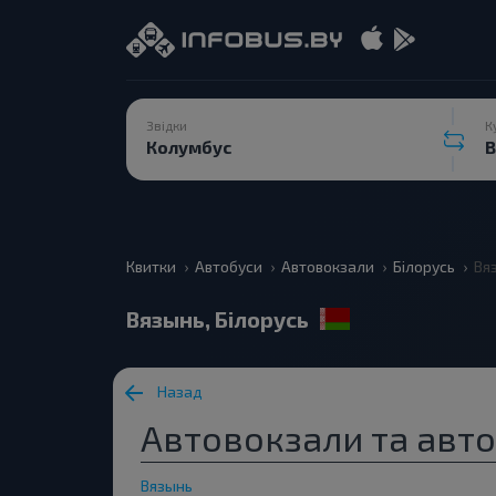
Звідки
К
Квитки
Автобуси
Автовокзали
Білорусь
Вя
Вязынь, Білорусь
Назад
Автовокзали та авто
Вязынь