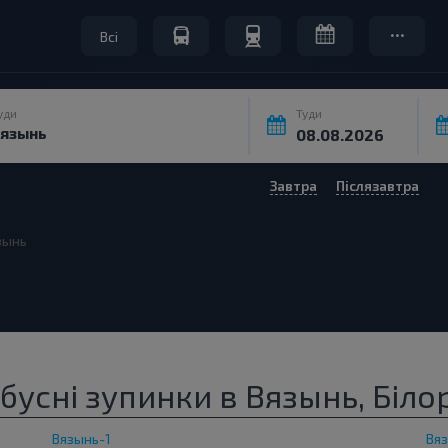
Всі
уди
Туди
Завтра
Післязавтра
зынь
бусні зупинки в Вязынь, Біло
Вязынь-1
Вя