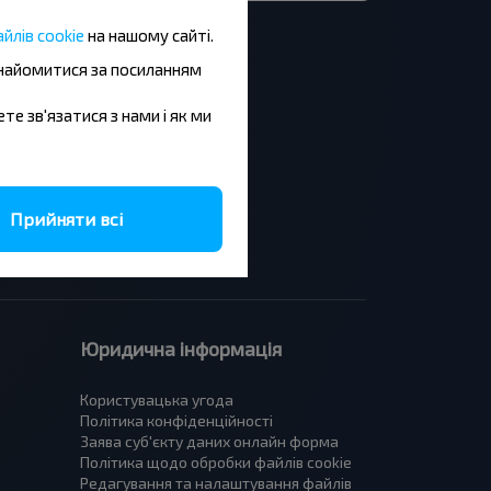
йлів cookie
на нашому сайті.
знайомитися за посиланням
ете зв'язатися з нами і як ми
Львів - Краків
Львів - Катовіце
Краків - Львів
Київ - Варшава
Прийняти всі
Київ - Прага
Київ - Кишинів
Юридична інформація
Користувацька угода
Політика конфіденційності
Заява суб'єкту даних онлайн форма
Політика щодо обробки файлів cookie
Редагування та налаштування файлів