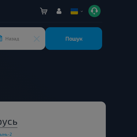
Пошук
Назад
русь
зынь-2