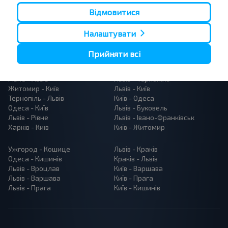
Відмовитися
Налаштувати
Прийняти всі
Популярні автобусні маршрути
Рівне - Львів
Львів - Тернопіль
Житомир - Київ
Львів - Київ
Тернопіль - Львів
Київ - Одеса
Одеса - Київ
Львів - Буковель
Львів - Рівне
Львів - Івано-Франківськ
Харків - Київ
Київ - Житомир
Ужгород - Кошице
Львів - Краків
Одеса - Кишинів
Краків - Львів
Львів - Вроцлав
Київ - Варшава
Львів - Варшава
Київ - Прага
Львів - Прага
Київ - Кишинів