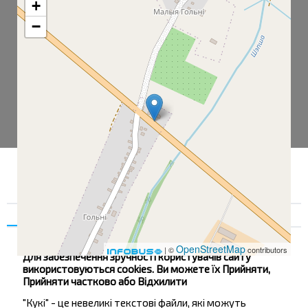
+
−
Згода
Деталі
Про нас
OpenStreetMap
| ©
contributors
Для забезпечення зручності користувачів сайту
використовуються cookies. Ви можете їх Прийняти,
Прийняти частково або Відхилити
Остановка общ. транспорта
"Кукі" - це невеликі текстові файли, які можуть