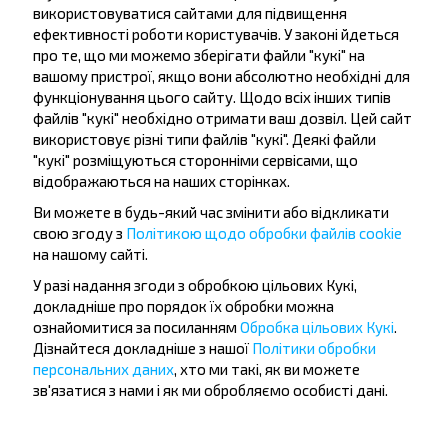
використовуватися сайтами для підвищення
ефективності роботи користувачів. У законі йдеться
про те, що ми можемо зберігати файли "кукі" на
вашому пристрої, якщо вони абсолютно необхідні для
функціонування цього сайту. Щодо всіх інших типів
файлів "кукі" необхідно отримати ваш дозвіл. Цей сайт
використовує різні типи файлів "кукі". Деякі файли
Бажаєте
"кукі" розміщуються сторонніми сервісами, що
подорожувати
відображаються на наших сторінках.
дешевше?
Ви можете в будь-який час змінити або відкликати
свою згоду з
Політикою щодо обробки файлів cookie
на нашому сайті.
Не пропусти акції, знижки та спеціальні
пропозиції, INFOBUS. Підпишись на розсилку та
У разі надання згоди з обробкою цільових Кукі,
подорожуй з нами дешевше!
докладніше про порядок їх обробки можна
ознайомитися за посиланням
Обробка цільових Кукі
.
Дізнайтеся докладніше з нашої
Політики обробки
персональних даних
, хто ми такі, як ви можете
зв'язатися з нами і як ми обробляємо особисті дані.
Підписатися