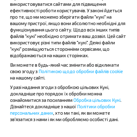
використовуватися сайтами для підвищення
ефективності роботи користувачів. У законі йдеться
про те, що ми можемо зберігати файли "кукі" на
вашому пристрої, якщо вони абсолютно необхідні для
функціонування цього сайту. Щодо всіх інших типів
файлів "кукі" необхідно отримати ваш дозвіл. Цей сайт
використовує різні типи файлів "кукі". Деякі файли
Бажаєте
"кукі" розміщуються сторонніми сервісами, що
подорожувати
відображаються на наших сторінках.
дешевше?
Ви можете в будь-який час змінити або відкликати
свою згоду з
Політикою щодо обробки файлів cookie
на нашому сайті.
Не пропусти акції, знижки та спеціальні
пропозиції, INFOBUS. Підпишись на розсилку та
У разі надання згоди з обробкою цільових Кукі,
подорожуй з нами дешевше!
докладніше про порядок їх обробки можна
ознайомитися за посиланням
Обробка цільових Кукі
.
Дізнайтеся докладніше з нашої
Політики обробки
персональних даних
, хто ми такі, як ви можете
зв'язатися з нами і як ми обробляємо особисті дані.
Підписатися