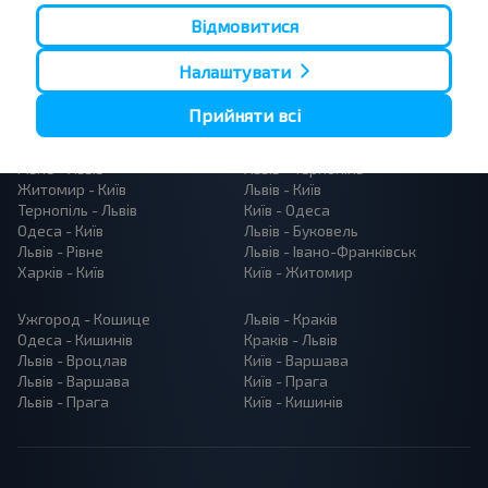
Відмовитися
Налаштувати
Прийняти всі
Популярні автобусні маршрути
Рівне - Львів
Львів - Тернопіль
Житомир - Київ
Львів - Київ
Тернопіль - Львів
Київ - Одеса
Одеса - Київ
Львів - Буковель
Львів - Рівне
Львів - Івано-Франківськ
Харків - Київ
Київ - Житомир
Ужгород - Кошице
Львів - Краків
Одеса - Кишинів
Краків - Львів
Львів - Вроцлав
Київ - Варшава
Львів - Варшава
Київ - Прага
Львів - Прага
Київ - Кишинів