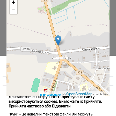
+
−
Згода
Деталі
Про нас
OpenStreetMap
| ©
contributors
Для забезпечення зручності користувачів сайту
використовуються cookies. Ви можете їх Прийняти,
Прийняти частково або Відхилити
Остановка общ. транспорта
"Кукі" - це невеликі текстові файли, які можуть