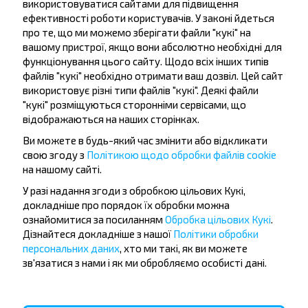
використовуватися сайтами для підвищення
ефективності роботи користувачів. У законі йдеться
про те, що ми можемо зберігати файли "кукі" на
вашому пристрої, якщо вони абсолютно необхідні для
функціонування цього сайту. Щодо всіх інших типів
файлів "кукі" необхідно отримати ваш дозвіл. Цей сайт
Бажаєте
використовує різні типи файлів "кукі". Деякі файли
"кукі" розміщуються сторонніми сервісами, що
подорожувати
відображаються на наших сторінках.
дешевше?
Ви можете в будь-який час змінити або відкликати
свою згоду з
Політикою щодо обробки файлів cookie
Не пропусти акції, знижки та спеціальні
на нашому сайті.
пропозиції, INFOBUS. Підпишись на розсилку та
У разі надання згоди з обробкою цільових Кукі,
подорожуй з нами дешевше!
докладніше про порядок їх обробки можна
ознайомитися за посиланням
Обробка цільових Кукі
.
Дізнайтеся докладніше з нашої
Політики обробки
персональних даних
, хто ми такі, як ви можете
зв'язатися з нами і як ми обробляємо особисті дані.
Підписатися