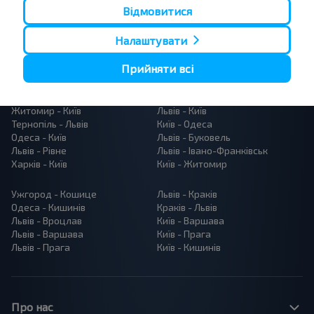
Відмовитися
Налаштувати
Прийняти всі
Популярні автобусні маршрути
Рівне - Львів
Львів - Тернопіль
Житомир - Київ
Львів - Київ
Тернопіль - Львів
Київ - Одеса
Одеса - Київ
Львів - Буковель
Львів - Рівне
Львів - Івано-Франківськ
Харків - Київ
Київ - Житомир
Ужгород - Кошице
Львів - Краків
Одеса - Кишинів
Краків - Львів
Львів - Вроцлав
Київ - Варшава
Львів - Варшава
Київ - Прага
Львів - Прага
Київ - Кишинів
Про нас