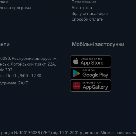
твам
Перевізники
рська програма
Агентства
Відгуки пасажирів
Способи оплати
акти
Мобільні застосунки
0090, Республіка Білорусь, м.
нськ, Логойський тракт, 22А,
іс 302.
іс: Пн-Пт, 9:00 - 17:30
дтримка: 24/7
ацію № 100136088 (УНП) від 19.01.2001 р., видане Мінміськвиконко