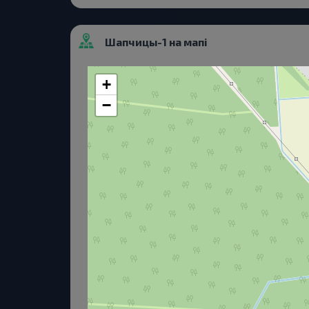
Шапчицы-1 на мапі
+
−