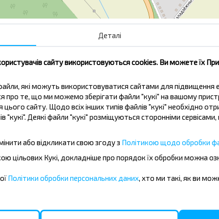
Деталі
Шапчицы-1
користувачів сайту використовуються cookies. Ви можете їх Пр
ві файли, які можуть використовуватися сайтами для підвищення
ься про те, що ми можемо зберігати файли "кукі" на вашому прис
 цього сайту. Щодо всіх інших типів файлів "кукі" необхідно отр
ів "кукі". Деякі файли "кукі" розміщуються сторонніми сервісам
жувати дешевше?
мінити або відкликати свою згоду з
Політикою щодо обробки фа
іальні пропозиції, INFOBUS. Підпишись
бкою цільових Кукі, докладніше про порядок їх обробки можна о
 дешевше!
шої
Політики обробки персональних даних
, хто ми такі, як ви мож
Підписатися