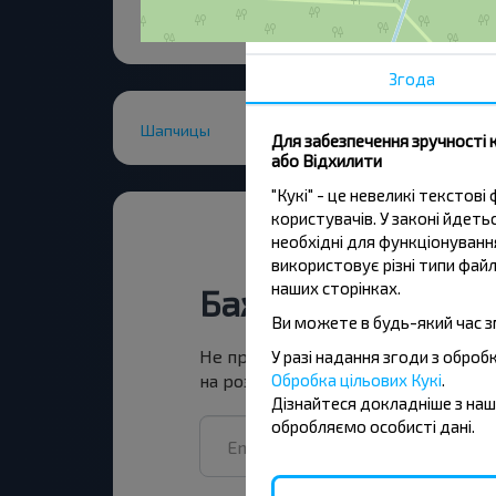
Згода
Шапчицы
Для забезпечення зручності 
або Відхилити
"Кукі" - це невеликі тексто
користувачів. У законі йдет
необхідні для функціонування
використовує різні типи файл
наших сторінках.
Бажаєте подоро
Ви можете в будь-який час з
Не пропусти акції, знижки та спец
У разі надання згоди з обро
Обробка цільових Кукі
.
на розсилку та подорожуй з нами
Дізнайтеся докладніше з на
обробляємо особисті дані.