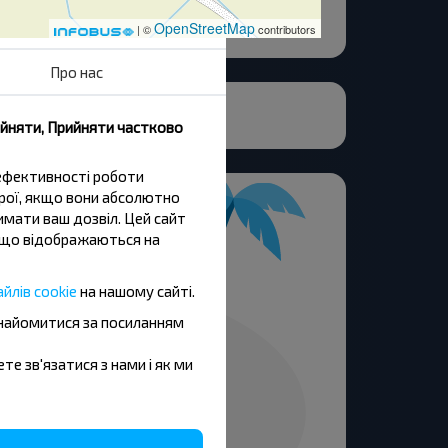
OpenStreetMap
| ©
contributors
Про нас
ийняти, Прийняти частково
 ефективності роботи
трої, якщо вони абсолютно
имати ваш дозвіл. Цей сайт
и, що відображаються на
йлів cookie
на нашому сайті.
знайомитися за посиланням
ете зв'язатися з нами і як ми