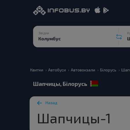
Звідки
К
Квитки
Автобуси
Автовокзали
Білорусь
Шап
Шапчицы, Білорусь
Назад
Шапчицы-1