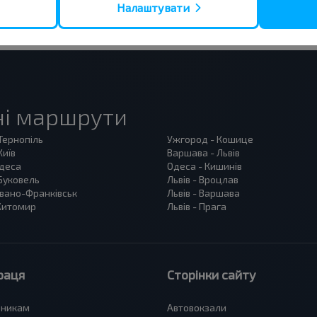
Налаштувати
ні маршрути
 Тернопіль
Ужгород - Кошице
Київ
Варшава - Львів
Одеса
Одеса - Кишинів
 Буковель
Львів - Вроцлав
 Івано-Франківськ
Львів - Варшава
 Житомир
Львів - Прага
раця
Сторінки сайту
зникам
Автовокзали