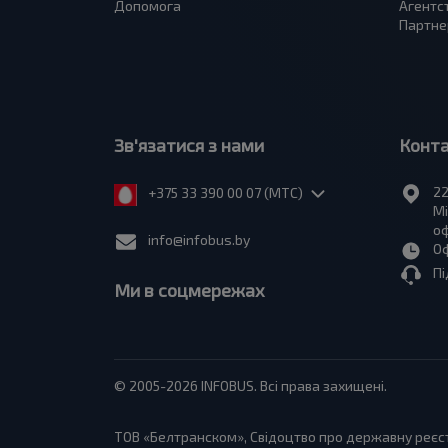
Допомога
Агентс
Партне
Зв'язатися з нами
Конт
22
+375 33 390 00 07 (МТС)
Мі
оф
info@infobus.by
Оф
Пі
Ми в соцмережах
© 2005-2026 INFOBUS. Всі права захищені.
ТОВ «Белтранском», Свідоцтво про державну реєстр