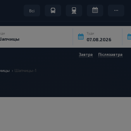
Всі
уди
Туди
Завтра
Післязавтра
чицы
Шапчицы-1