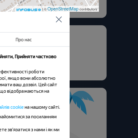
OpenStreetMap
| ©
contributors
енина ул.
Про нас
рожского ул.
провская ул.
ийняти, Прийняти частково
истая ул.
ковая ул.
 ефективності роботи
трої, якщо вони абсолютно
имати ваш дозвіл. Цей сайт
и, що відображаються на
йлів cookie
на нашому сайті.
знайомитися за посиланням
ете зв'язатися з нами і як ми