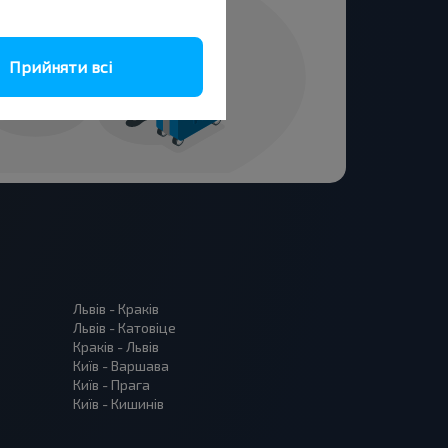
Прийняти всі
Львів - Краків
Львів - Катовіце
Краків - Львів
Київ - Варшава
Київ - Прага
Київ - Кишинів