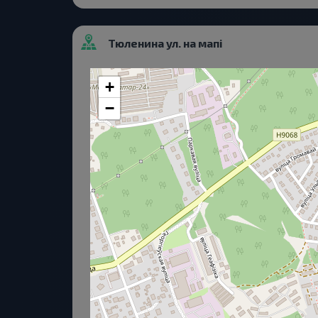
Тюленина ул. на мапі
+
−