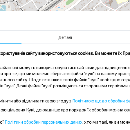
Глебковка
Тюл
Деталі
Лесная
Ост
Волмянский Шлях
Дне
користувачів сайту використовуються cookies. Ви можете їх Пр
Михайлов Кут
Тен
Петровский переулок
Зам
ві файли, які можуть використовуватися сайтами для підвищення
ься про те, що ми можемо зберігати файли "кукі" на вашому прис
 цього сайту. Щодо всіх інших типів файлів "кукі" необхідно отр
ів "кукі". Деякі файли "кукі" розміщуються сторонніми сервісам
мінити або відкликати свою згоду з
Політикою щодо обробки фа
жувати дешевше?
бкою цільових Кукі, докладніше про порядок їх обробки можна о
шої
Політики обробки персональних даних
, хто ми такі, як ви мож
іальні пропозиції, INFOBUS. Підпишись