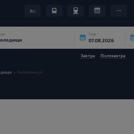
Всі
уди
Туди
Завтра
Післязавтра
одищи
Тюленина ул.