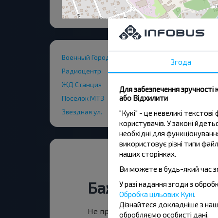
Военный Городок
Згода
Радиоцентр
ЖД Станция
Для забезпечення зручності 
або Відхилити
Поселок МТЗ
Звездная ул.
"Кукі" - це невеликі тексто
користувачів. У законі йдет
необхідні для функціонування
використовує різні типи файл
наших сторінках.
Ви можете в будь-який час з
Бажаєте подоро
У разі надання згоди з обро
Обробка цільових Кукі
.
Дізнайтеся докладніше з на
Не пропусти акції, знижки та спец
обробляємо особисті дані.