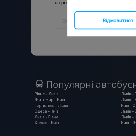
на розсилку та подорожуй з нами
Відмовитися
Популярні автобус
Рівне - Львів
Львів -
Житомир - Київ
Львів - 
Тернопіль - Львів
Київ - 
Одеса - Київ
Львів -
Львів - Рівне
Львів -
Харків - Київ
Київ -