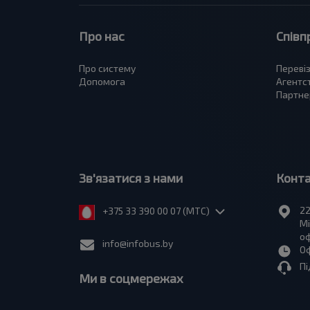
Про нас
Співп
Про систему
Переві
Допомога
Агентс
Партне
Зв'язатися з нами
Конт
22
+375 33 390 00 07 (МТС)
Мі
оф
info@infobus.by
Оф
Пі
Ми в соцмережах