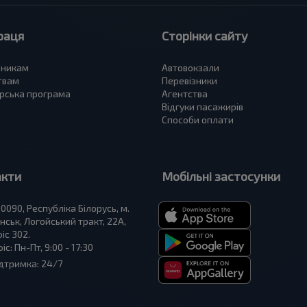
раця
Сторінки сайту
зникам
Автовокзали
твам
Перевізники
рська програма
Агентства
Відгуки пасажирів
Способи оплати
акти
Мобільні застосунки
0090, Республіка Білорусь, м.
нськ, Логойський тракт, 22А,
іс 302.
іс: Пн-Пт, 9:00 - 17:30
дтримка: 24/7