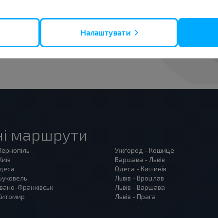
 дешевше!
Налаштувати
Підписатися
ні маршрути
 Тернопіль
Ужгород - Кошице
Київ
Варшава - Львів
Одеса
Одеса - Кишинів
 Буковель
Львів - Вроцлав
 Івано-Франківськ
Львів - Варшава
 Житомир
Львів - Прага