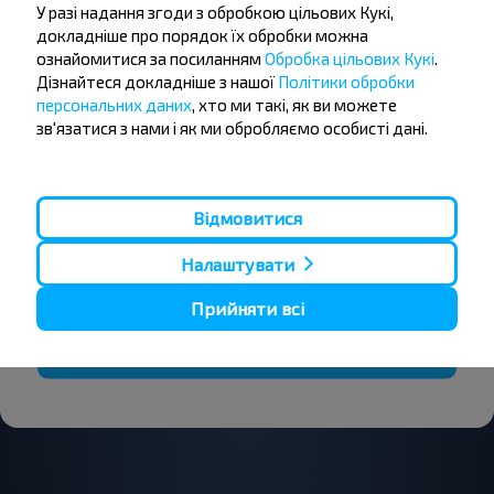
У разі надання згоди з обробкою цільових Кукі,
докладніше про порядок їх обробки можна
Бажаєте
ознайомитися за посиланням
Обробка цільових Кукі
.
Дізнайтеся докладніше з нашої
Політики обробки
подорожувати
персональних даних
, хто ми такі, як ви можете
дешевше?
зв'язатися з нами і як ми обробляємо особисті дані.
Не пропусти акції, знижки та спеціальні
пропозиції, INFOBUS. Підпишись на розсилку та
Відмовитися
подорожуй з нами дешевше!
Налаштувати
Прийняти всі
Підписатися