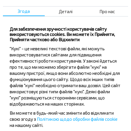
Слуцкие Пояса
Экологический Центр
Згода
Деталі
Про нас
Копыльская
Новодворцы
Для забезпечення зручності користувачів сайту
Мебельная ф-ка
використовуються cookies. Ви можете їх Прийняти,
Прийняти частково або Відхилити
Стоматология
"Кукі" - це невеликі текстові файли, які можуть
Геологоразведка
використовуватися сайтами для підвищення
Мкр. Северный
ефективності роботи користувачів. У законі йдеться
Маг. Стройматериалов
про те, що ми можемо зберігати файли "кукі" на
вашому пристрої, якщо вони абсолютно необхідні для
Молодежный Центр
функціонування цього сайту. Щодо всіх інших типів
Дом Культуры
файлів "кукі" необхідно отримати ваш дозвіл. Цей сайт
Аптека №80
використовує різні типи файлів "кукі". Деякі файли
"кукі" розміщуються сторонніми сервісами, що
Рынок
відображаються на наших сторінках.
Ви можете в будь-який час змінити або відкликати
свою згоду з
Політикою щодо обробки файлів cookie
на нашому сайті.