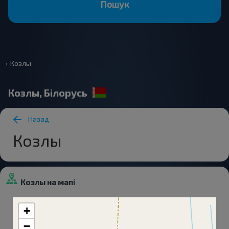
Пошук
Козлы
Козлы, Білорусь
Назад
Козлы
Козлы на мапі
+
−