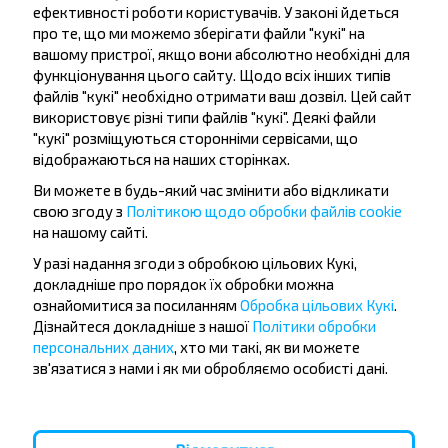
ефективності роботи користувачів. У законі йдеться
про те, що ми можемо зберігати файли "кукі" на
вашому пристрої, якщо вони абсолютно необхідні для
функціонування цього сайту. Щодо всіх інших типів
файлів "кукі" необхідно отримати ваш дозвіл. Цей сайт
Бажаєте
використовує різні типи файлів "кукі". Деякі файли
подорожувати
"кукі" розміщуються сторонніми сервісами, що
відображаються на наших сторінках.
дешевше?
Ви можете в будь-який час змінити або відкликати
свою згоду з
Політикою щодо обробки файлів cookie
Не пропусти акції, знижки та спеціальні
на нашому сайті.
пропозиції, INFOBUS. Підпишись на розсилку та
подорожуй з нами дешевше!
У разі надання згоди з обробкою цільових Кукі,
докладніше про порядок їх обробки можна
ознайомитися за посиланням
Обробка цільових Кукі
.
Дізнайтеся докладніше з нашої
Політики обробки
персональних даних
, хто ми такі, як ви можете
зв'язатися з нами і як ми обробляємо особисті дані.
Підписатися