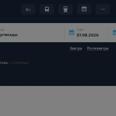
Всі
уди
Туди
Завтра
Післязавтра
возды
Сугвозды