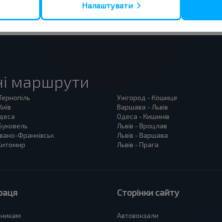
Налаштувати
ні маршрути
 Тернопіль
Ужгород - Кошице
Київ
Варшава - Львів
Одеса
Одеса - Кишинів
 Буковель
Львів - Вроцлав
 Івано-Франківськ
Львів - Варшава
 Житомир
Львів - Прага
раця
Сторінки сайту
зникам
Автовокзали