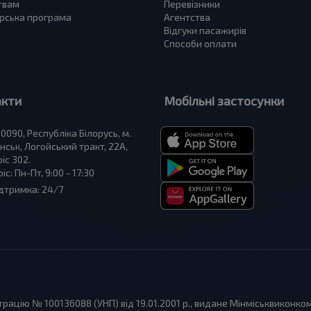
твам
Перевізники
рська програма
Агентства
Відгуки пасажирів
Способи оплати
акти
Мобільні застосунки
0090, Республіка Білорусь, м.
нськ, Логойський тракт, 22А,
іс 302.
іс: Пн-Пт, 9:00 - 17:30
дтримка: 24/7
ацію № 100136088 (УНП) від 19.01.2001 р., видане Мінміськвиконко