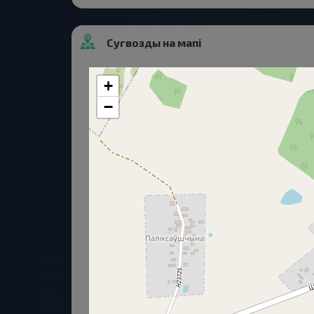
Сугвозды на мапі
+
−