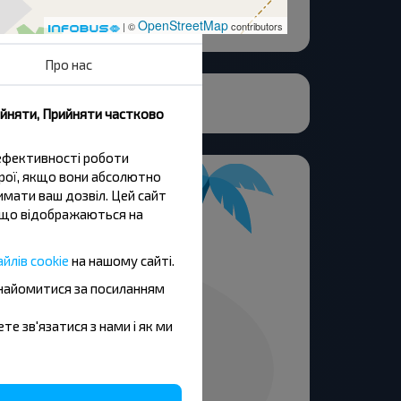
OpenStreetMap
| ©
contributors
Про нас
ийняти, Прийняти частково
 ефективності роботи
трої, якщо вони абсолютно
имати ваш дозвіл. Цей сайт
и, що відображаються на
йлів cookie
на нашому сайті.
знайомитися за посиланням
ете зв'язатися з нами і як ми