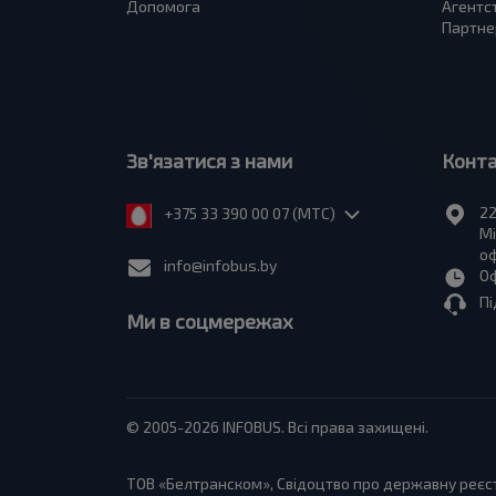
Допомога
Агентс
Партне
Зв'язатися з нами
Конт
22
+375 33 390 00 07 (МТС)
Мі
оф
info@infobus.by
Оф
Пі
Ми в соцмережах
© 2005-2026 INFOBUS. Всі права захищені.
ТОВ «Белтранском», Свідоцтво про державну реєстр