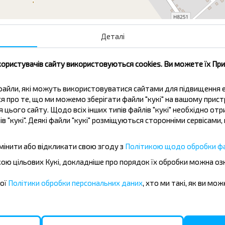
Деталі
Сугвозды-1
користувачів сайту використовуються cookies. Ви можете їх Пр
ві файли, які можуть використовуватися сайтами для підвищення
ься про те, що ми можемо зберігати файли "кукі" на вашому прис
 цього сайту. Щодо всіх інших типів файлів "кукі" необхідно отр
ів "кукі". Деякі файли "кукі" розміщуються сторонніми сервісам
жувати дешевше?
мінити або відкликати свою згоду з
Політикою щодо обробки фа
іальні пропозиції, INFOBUS. Підпишись
бкою цільових Кукі, докладніше про порядок їх обробки можна о
 дешевше!
шої
Політики обробки персональних даних
, хто ми такі, як ви мож
Підписатися