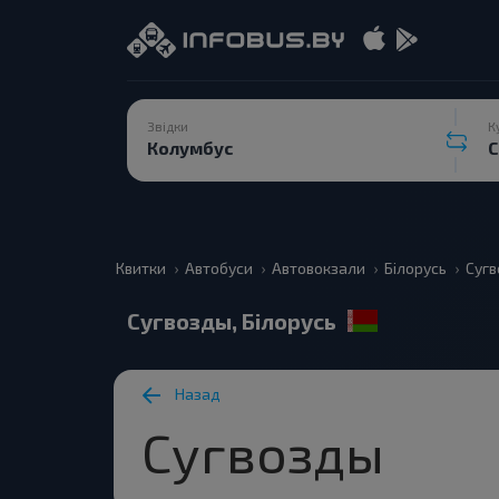
Звідки
К
Квитки
Автобуси
Автовокзали
Білорусь
Суг
Сугвозды, Білорусь
Назад
Сугвозды