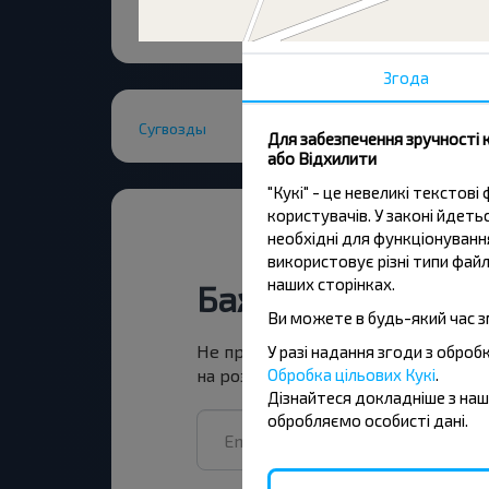
Згода
Сугвозды
Для забезпечення зручності 
або Відхилити
"Кукі" - це невеликі тексто
користувачів. У законі йдет
необхідні для функціонування
використовує різні типи файл
наших сторінках.
Бажаєте подоро
Ви можете в будь-який час з
Не пропусти акції, знижки та спец
У разі надання згоди з обро
Обробка цільових Кукі
.
на розсилку та подорожуй з нами
Дізнайтеся докладніше з на
обробляємо особисті дані.