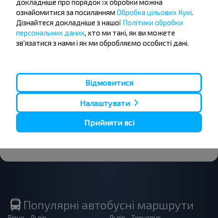
докладніше про порядок їх обробки можна
подорожувати
ознайомитися за посиланням
Обробка цільових Кукі
.
Дізнайтеся докладніше з нашої
Політики обробки
дешевше?
персональних даних
, хто ми такі, як ви можете
зв'язатися з нами і як ми обробляємо особисті дані.
Не пропусти акції, знижки та спеціальні
пропозиції, INFOBUS. Підпишись на розсилку та
подорожуй з нами дешевше!
Відмовитися
Налаштувати
Прийняти всі
Підписатися
Популярні автобусні маршрути
Рівне - Львів
Львів - Тернопіль