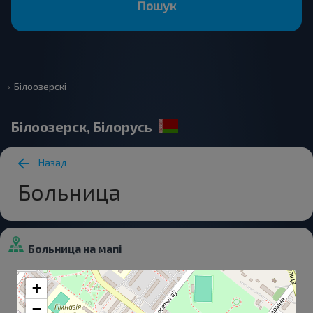
Пошук
Білоозерскі
Білоозерск, Білорусь
Назад
Больница
Больница на мапі
+
−