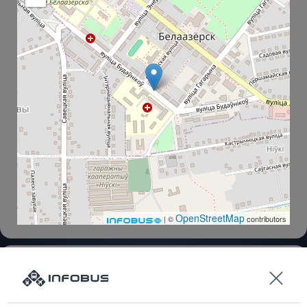
OpenStreetMap
| ©
contributors
Белоозерск АК
Рабочий Поселок