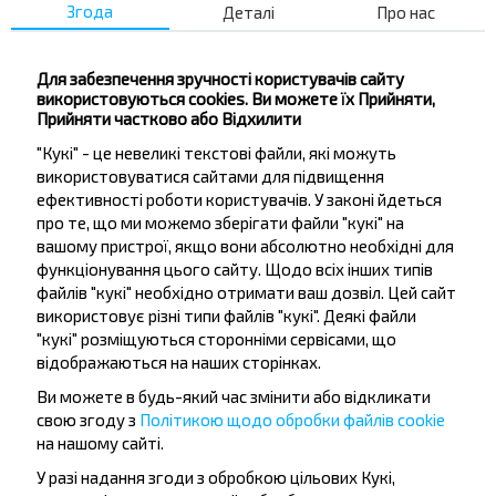
БЭМЗ
Згода
Деталі
Про нас
Профилакторий
Гостиница
Для забезпечення зручності користувачів сайту
Больница
використовуються cookies. Ви можете їх Прийняти,
Прийняти частково або Відхилити
Магазин №9
"Кукі" - це невеликі текстові файли, які можуть
Микрорайон Нивы
використовуватися сайтами для підвищення
Пески мр-н
ефективності роботи користувачів. У законі йдеться
Березовская ГРЭС
про те, що ми можемо зберігати файли "кукі" на
вашому пристрої, якщо вони абсолютно необхідні для
Белоозерск
функціонування цього сайту. Щодо всіх інших типів
Дом Торговли
файлів "кукі" необхідно отримати ваш дозвіл. Цей сайт
Площадь
використовує різні типи файлів "кукі". Деякі файли
"кукі" розміщуються сторонніми сервісами, що
відображаються на наших сторінках.
Ви можете в будь-який час змінити або відкликати
свою згоду з
Політикою щодо обробки файлів cookie
на нашому сайті.
У разі надання згоди з обробкою цільових Кукі,
Бажаєте