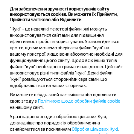
Ветлечебница
Для забезпечення зручності користувачів сайту
Новогрудок Метрополь-1
використовуються cookies. Ви можете їх Прийняти,
Чапаева ул.
Прийняти частково або Відхилити
Экономия ул.
"Кукі" - це невеликі текстові файли, які можуть
Гостиница Крокус
використовуватися сайтами для підвищення
ефективності роботи користувачів. У законі йдеться
Городиловка
про те, що ми можемо зберігати файли "кукі" на
Липники
вашому пристрої, якщо вони абсолютно необхідні для
МЧС
функціонування цього сайту. Щодо всіх інших типів
файлів "кукі" необхідно отримати ваш дозвіл. Цей сайт
використовує різні типи файлів "кукі". Деякі файли
"кукі" розміщуються сторонніми сервісами, що
відображаються на наших сторінках.
Ви можете в будь-який час змінити або відкликати
свою згоду з
Політикою щодо обробки файлів cookie
Бажаєте
на нашому сайті.
подорожувати
У разі надання згоди з обробкою цільових Кукі,
докладніше про порядок їх обробки можна
дешевше?
ознайомитися за посиланням
Обробка цільових Кукі
.