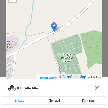
OpenStreetMap
| ©
contributors
Автовокзал, ул. Мицкевича
Згода
Деталі
Про нас
Кольцо