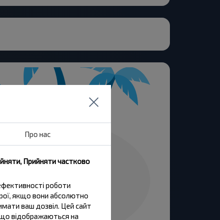
Про нас
ийняти, Прийняти частково
 ефективності роботи
трої, якщо вони абсолютно
имати ваш дозвіл. Цей сайт
и, що відображаються на