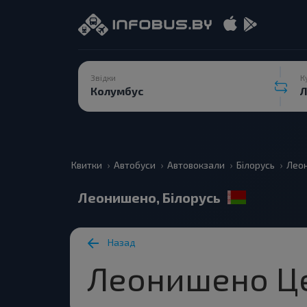
Звідки
К
Квитки
Автобуси
Автовокзали
Білорусь
Лео
Леонишено, Білорусь
Назад
Леонишено Ц