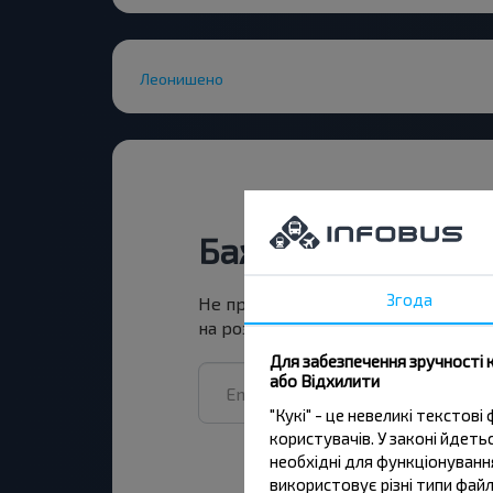
Леонишено
Бажаєте подоро
Згода
Не пропусти акції, знижки та спец
на розсилку та подорожуй з нами
Для забезпечення зручності 
або Відхилити
"Кукі" - це невеликі тексто
користувачів. У законі йдет
необхідні для функціонування
використовує різні типи файл