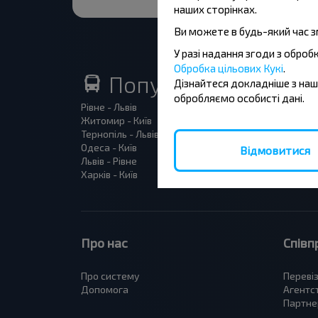
наших сторінках.
Ви можете в будь-який час з
У разі надання згоди з обро
Обробка цільових Кукі
.
Популярні автобус
Дізнайтеся докладніше з на
обробляємо особисті дані.
Рівне - Львів
Львів -
Житомир - Київ
Львів - 
Тернопіль - Львів
Київ - 
Одеса - Київ
Львів -
Відмовитися
Львів - Рівне
Львів -
Харків - Київ
Київ -
Про нас
Співп
Про систему
Переві
Допомога
Агентс
Партне