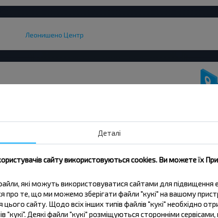
Леонишено Центр
жувати дешевше?
Деталі
іальні пропозиції, INFOBUS. Підпишись
 дешевше!
користувачів сайту використовуються cookies. Ви можете їх Пр
Підписатися
ві файли, які можуть використовуватися сайтами для підвищення
ься про те, що ми можемо зберігати файли "кукі" на вашому прис
 цього сайту. Щодо всіх інших типів файлів "кукі" необхідно отр
ів "кукі". Деякі файли "кукі" розміщуються сторонніми сервісам