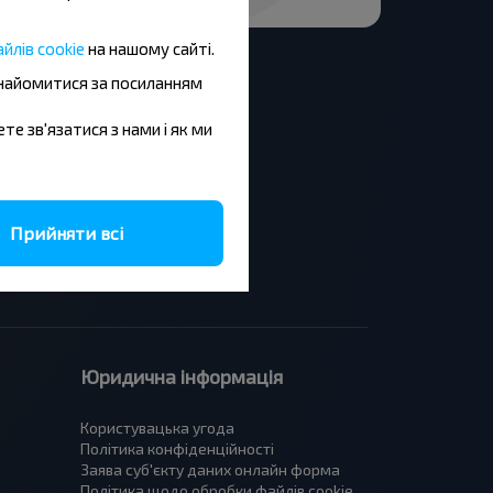
йлів cookie
на нашому сайті.
знайомитися за посиланням
ете зв'язатися з нами і як ми
Львів - Краків
Львів - Катовіце
Краків - Львів
Київ - Варшава
Прийняти всі
Київ - Прага
Київ - Кишинів
Юридична інформація
Користувацька угода
Політика конфіденційності
Заява суб'єкту даних онлайн форма
Політика щодо обробки файлів cookie