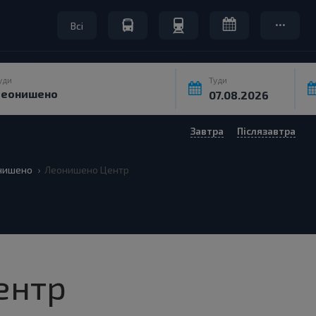
Всі
уди
Туди
Завтра
Післязавтра
нишено
Леонишено Центр
ентр