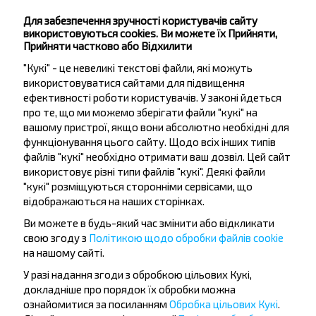
Старые Пески-2
Для забезпечення зручності користувачів сайту
Новые Пески
використовуються cookies. Ви можете їх Прийняти,
Контора
Прийняти частково або Відхилити
Старые Пески(Спиртзавод)
"Кукі" - це невеликі текстові файли, які можуть
Старые Пески(Заслонова)
використовуватися сайтами для підвищення
ефективності роботи користувачів. У законі йдеться
Старые Пески(Чапаева)
про те, що ми можемо зберігати файли "кукі" на
Магазин
вашому пристрої, якщо вони абсолютно необхідні для
Старые Пески-1
функціонування цього сайту. Щодо всіх інших типів
файлів "кукі" необхідно отримати ваш дозвіл. Цей сайт
використовує різні типи файлів "кукі". Деякі файли
"кукі" розміщуються сторонніми сервісами, що
відображаються на наших сторінках.
Ви можете в будь-який час змінити або відкликати
свою згоду з
Політикою щодо обробки файлів cookie
Бажаєте
на нашому сайті.
подорожувати
У разі надання згоди з обробкою цільових Кукі,
докладніше про порядок їх обробки можна
дешевше?
ознайомитися за посиланням
Обробка цільових Кукі
.