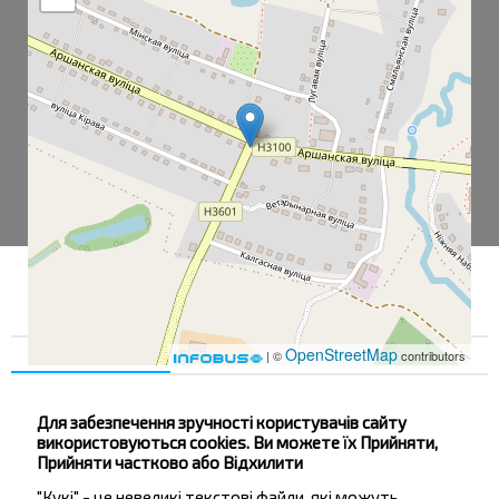
OpenStreetMap
Згода
Деталі
Про нас
| ©
contributors
Для забезпечення зручності користувачів сайту
Коханово
використовуються cookies. Ви можете їх Прийняти,
Прийняти частково або Відхилити
Муз Школа
"Кукі" - це невеликі текстові файли, які можуть