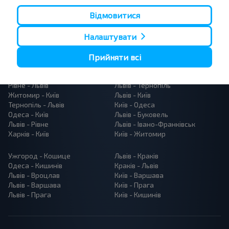
Відмовитися
Налаштувати
Прийняти всі
Популярні автобусні маршрути
Рівне - Львів
Львів - Тернопіль
Житомир - Київ
Львів - Київ
Тернопіль - Львів
Київ - Одеса
Одеса - Київ
Львів - Буковель
Львів - Рівне
Львів - Івано-Франківськ
Харків - Київ
Київ - Житомир
Ужгород - Кошице
Львів - Краків
Одеса - Кишинів
Краків - Львів
Львів - Вроцлав
Київ - Варшава
Львів - Варшава
Київ - Прага
Львів - Прага
Київ - Кишинів