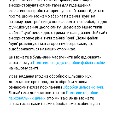
Комбинат
використовуватися сайтами для підвищення
ефективності роботи користувачів. У законі йдеться
про те, що ми можемо зберігати файли "кукі" на
вашому пристрої, якщо вони абсолютно необхідні для
функціонування цього сайту. Щодо всіх інших типів
файлів "кукі" необхідно отримати ваш дозвіл. Цей сайт
використовує різні типи файлів "кукі". Деякі файли
Бажаєте
"кукі" розміщуються сторонніми сервісами, що
відображаються на наших сторінках.
подорожувати
Ви можете в будь-який час змінити або відкликати
дешевше?
свою згоду з
Політикою щодо обробки файлів cookie
на нашому сайті.
Не пропусти акції, знижки та спеціальні
пропозиції, INFOBUS. Підпишись на розсилку та
У разі надання згоди з обробкою цільових Кукі,
докладніше про порядок їх обробки можна
подорожуй з нами дешевше!
ознайомитися за посиланням
Обробка цільових Кукі
.
Дізнайтеся докладніше з нашої
Політики обробки
персональних даних
, хто ми такі, як ви можете
зв'язатися з нами і як ми обробляємо особисті дані.
Підписатися