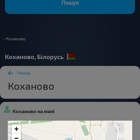
Пошук
Коханово
Коханово, Білорусь
Назад
Коханово
Коханово на мапі
+
−