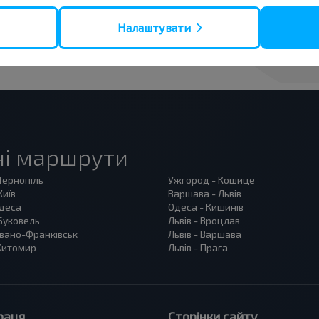
Підписатися
Налаштувати
ні маршрути
 Тернопіль
Ужгород - Кошице
Київ
Варшава - Львів
Одеса
Одеса - Кишинів
 Буковель
Львів - Вроцлав
 Івано-Франківськ
Львів - Варшава
 Житомир
Львів - Прага
раця
Сторінки сайту