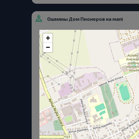
Ошмяны Дом Пионеров на мапі
+
−