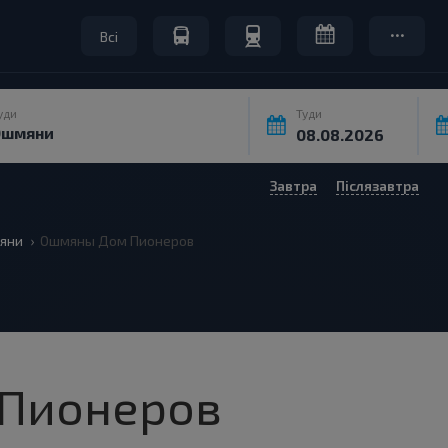
Всі
уди
Туди
Завтра
Післязавтра
яни
Ошмяны Дом Пионеров
Пионеров