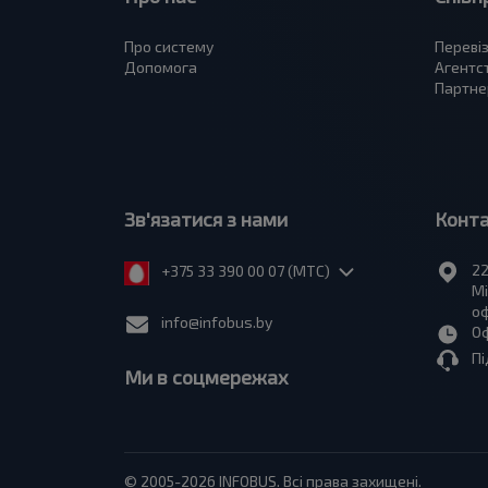
Про систему
Переві
Допомога
Агентс
Партне
Зв'язатися з нами
Конт
22
+375 33 390 00 07 (МТС)
Мі
оф
info@infobus.by
Оф
Пі
Ми в соцмережах
© 2005-2026 INFOBUS. Всі права захищені.