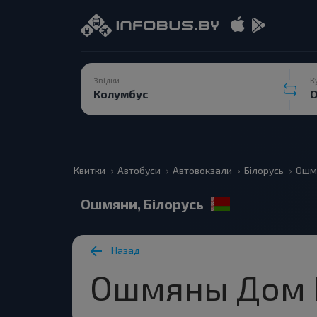
Звідки
К
Квитки
Автобуси
Автовокзали
Білорусь
Ошм
Ошмяни, Білорусь
Назад
Ошмяны Дом 