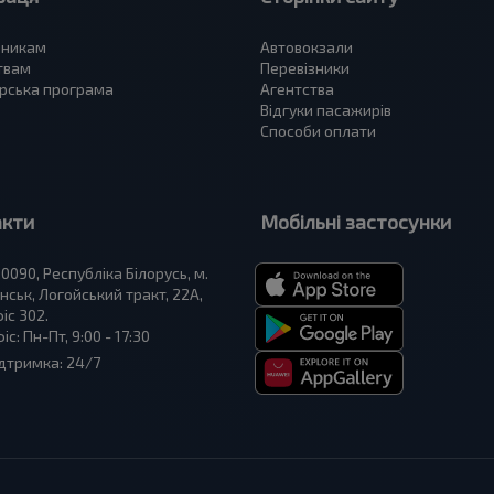
зникам
Автовокзали
твам
Перевізники
рська програма
Агентства
Відгуки пасажирів
Способи оплати
акти
Мобільні застосунки
0090, Республіка Білорусь, м.
нськ, Логойський тракт, 22А,
іс 302.
іс: Пн-Пт, 9:00 - 17:30
дтримка: 24/7