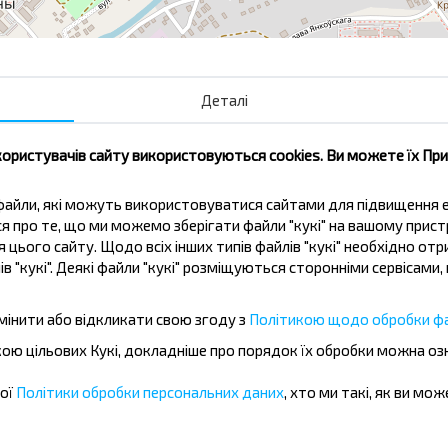
Деталі
Льнозавод
Ош
Квартал Строителей
користувачів сайту використовуються cookies. Ви можете їх Пр
Урочище Сухая
ві файли, які можуть використовуватися сайтами для підвищення
ься про те, що ми можемо зберігати файли "кукі" на вашому прис
 цього сайту. Щодо всіх інших типів файлів "кукі" необхідно отр
ів "кукі". Деякі файли "кукі" розміщуються сторонніми сервісам
мінити або відкликати свою згоду з
Політикою щодо обробки фа
жувати дешевше?
бкою цільових Кукі, докладніше про порядок їх обробки можна о
іальні пропозиції, INFOBUS. Підпишись
шої
Політики обробки персональних даних
, хто ми такі, як ви мож
 дешевше!