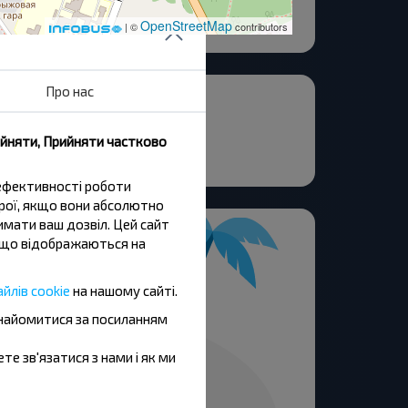
OpenStreetMap
| ©
contributors
Про нас
мяны Дом Пионеров
ийняти, Прийняти частково
 ефективності роботи
трої, якщо вони абсолютно
имати ваш дозвіл. Цей сайт
и, що відображаються на
йлів cookie
на нашому сайті.
знайомитися за посиланням
ете зв'язатися з нами і як ми