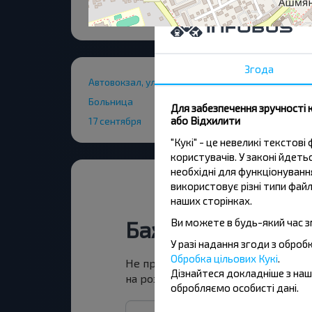
Згода
Автовокзал, ул. Советская
Больница
Для забезпечення зручності 
або Відхилити
17 сентября
"Кукі" - це невеликі тексто
користувачів. У законі йдет
необхідні для функціонування
використовує різні типи файл
наших сторінках.
Ви можете в будь-який час з
Бажаєте подоро
У разі надання згоди з обро
Обробка цільових Кукі
.
Не пропусти акції, знижки та спец
Дізнайтеся докладніше з на
на розсилку та подорожуй з нами
обробляємо особисті дані.