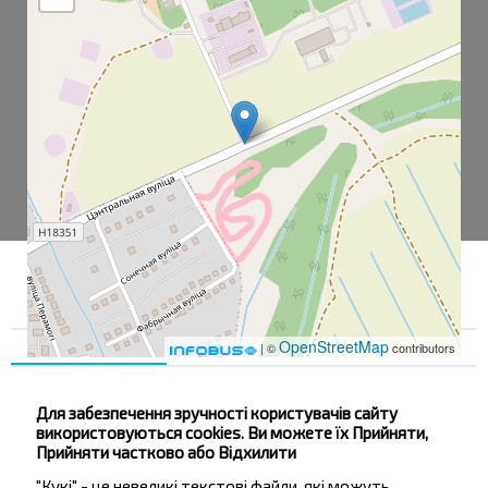
OpenStreetMap
Згода
Деталі
Про нас
| ©
contributors
Для забезпечення зручності користувачів сайту
Терешковичи Ц-Р
використовуються cookies. Ви можете їх Прийняти,
Прийняти частково або Відхилити
Куюкова ул.
"Кукі" - це невеликі текстові файли, які можуть