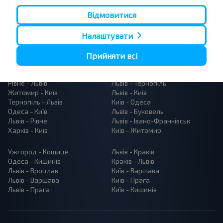
Відмовитися
Налаштувати
Прийняти всі
Популярні автобусні маршрути
Рівне - Львів
Львів - Тернопіль
Житомир - Київ
Львів - Київ
Тернопіль - Львів
Київ - Одеса
Одеса - Київ
Львів - Буковель
Львів - Рівне
Львів - Івано-Франківськ
Харків - Київ
Київ - Житомир
Ужгород - Кошице
Львів - Краків
Одеса - Кишинів
Краків - Львів
Львів - Вроцлав
Київ - Варшава
Львів - Варшава
Київ - Прага
Львів - Прага
Київ - Кишинів