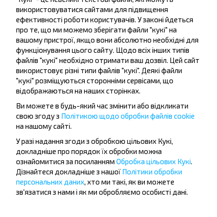
Птицеф-ка/Тер П
використовуватися сайтами для підвищення
ефективності роботи користувачів. У законі йдеться
про те, що ми можемо зберігати файли "кукі" на
вашому пристрої, якщо вони абсолютно необхідні для
функціонування цього сайту. Щодо всіх інших типів
файлів "кукі" необхідно отримати ваш дозвіл. Цей сайт
використовує різні типи файлів "кукі". Деякі файли
Бажаєте
"кукі" розміщуються сторонніми сервісами, що
відображаються на наших сторінках.
подорожувати
Ви можете в будь-який час змінити або відкликати
дешевше?
свою згоду з
Політикою щодо обробки файлів cookie
на нашому сайті.
Не пропусти акції, знижки та спеціальні
пропозиції, INFOBUS. Підпишись на розсилку та
У разі надання згоди з обробкою цільових Кукі,
докладніше про порядок їх обробки можна
подорожуй з нами дешевше!
ознайомитися за посиланням
Обробка цільових Кукі
.
Дізнайтеся докладніше з нашої
Політики обробки
персональних даних
, хто ми такі, як ви можете
зв'язатися з нами і як ми обробляємо особисті дані.
Підписатися