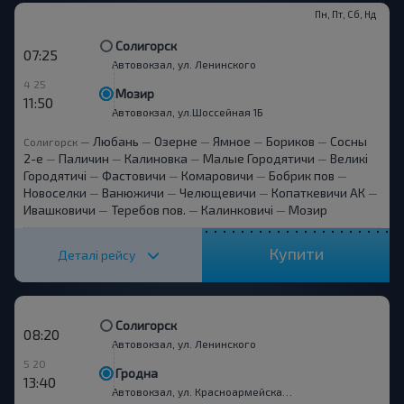
Пн, Пт, Сб, Нд
Солигорск
07:25
Автовокзал, ул. Ленинского
4 25
Мозир
11:50
Автовокзал, ул.Шоссейная 1Б
Любань
Озерне
Ямное
Бориков
Сосны
Солигорск
—
—
—
—
—
2-е
Паличин
Калиновка
Малые Городятичи
Великі
—
—
—
—
Городятичі
Фастовичи
Комаровичи
Бобрик пов
—
—
—
—
Новоселки
Ванюжичи
Челющевичи
Копаткевичи АК
—
—
—
—
Ивашковичи
Теребов пов.
Калинковичі
Мозир
—
—
—
Купити
Деталі рейсу
Солигорск
08:20
Автовокзал, ул. Ленинского
5 20
Гродна
13:40
Автовокзал, ул. Красноармейская 7-А