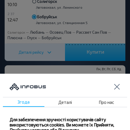
Солигорск
10:10
Автовокзал, ул. Ленинского
2 37
Бобруйськ
12:47
Автовокзал, ул. Станционная 5
Любань
Осовец Пов
Рассвет Сан Пов
Солигорск
—
—
—
—
Плюсна
Глуск
Бобруйськ
—
—
Купити
Деталі рейсу
Пн, Вт, Пт, Сб, Нд
Солигорск
18:00
Автовокзал, ул. Ленинского
5 11
Гродна
23:11
Автовокзал, ул. Красноармейская 7-А
Згода
Деталі
Про нас
Слуцк
Несвіж
Симаково
Мир
Кореличі
Солигорск
—
—
—
—
—
—
Новогрудок
Березівка
Гродна
—
—
Для забезпечення зручності користувачів сайту
використовуються cookies. Ви можете їх Прийняти,
Купити
Прийняти частково або Відхилити
Деталі рейсу