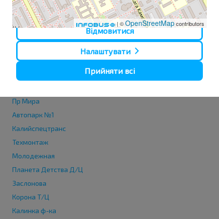
OpenStreetMap
| ©
contributors
Відмовитися
Налаштувати
Автовокзал, ул. Ленинского
Прийняти всі
Солигорск АВ
Школа №11
Пр Мира
Автопарк №1
Калийспецтранс
Техмонтаж
Молодежная
Планета Детства Д/Ц
Заслонова
Корона Т/Ц
Калинка ф-ка