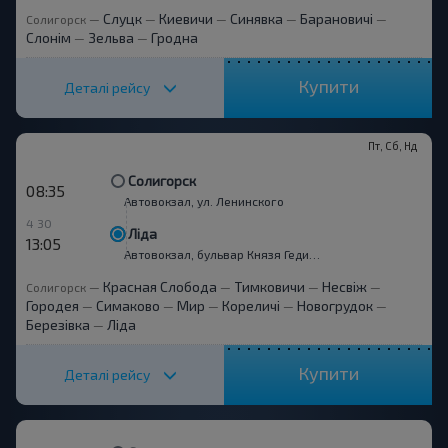
Слуцк
Киевичи
Синявка
Барановичі
Солигорск
—
—
—
—
—
Слонім
Зельва
Гродна
—
—
Купити
Деталі рейсу
Пт, Сб, Нд
Солигорск
08:35
Автовокзал, ул. Ленинского
4 30
Ліда
13:05
Автовокзал, бульвар Князя Гедимина, 1
Красная Слобода
Тимковичи
Несвіж
Солигорск
—
—
—
—
Городея
Симаково
Мир
Кореличі
Новогрудок
—
—
—
—
—
Березівка
Ліда
—
Купити
Деталі рейсу