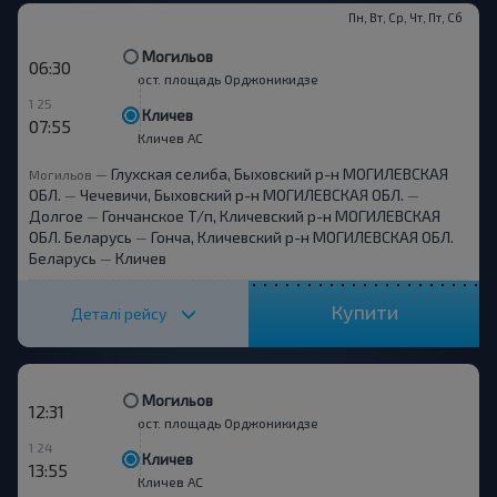
Пн, Вт, Ср, Чт, Пт, Сб
Могильов
06:30
ост. площадь Орджоникидзе
1 25
Кличев
07:55
Кличев АС
Глухская селиба, Быховский р-н МОГИЛЕВСКАЯ
Могильов
—
ОБЛ.
Чечевичи, Быховский р-н МОГИЛЕВСКАЯ ОБЛ.
—
—
Долгое
Гончанское Т/п, Кличевский р-н МОГИЛЕВСКАЯ
—
ОБЛ. Беларусь
Гонча, Кличевский р-н МОГИЛЕВСКАЯ ОБЛ.
—
Беларусь
Кличев
—
Купити
Деталі рейсу
Могильов
12:31
ост. площадь Орджоникидзе
1 24
Кличев
13:55
Кличев АС