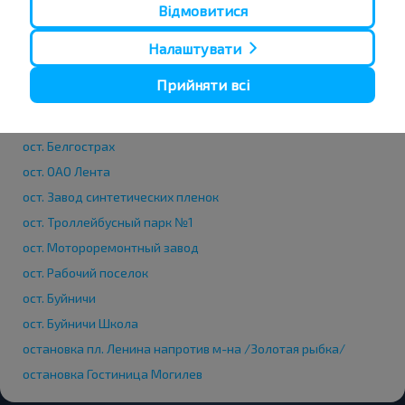
Відмовитися
Автовокзал, ул. Ленинская 93
ост. площадь Орджоникидзе
Налаштувати
ост. Універмаг Центральний
Прийняти всі
ост. Кинотеатр Чырвоная Зорка
ост. Быховский Рынок
ост. Белгострах
ост. ОАО Лента
ост. Завод синтетических пленок
ост. Троллейбусный парк №1
ост. Мотороремонтный завод
ост. Рабочий поселок
ост. Буйничи
ост. Буйничи Школа
остановка пл. Ленина напротив м-на /Золотая рыбка/
остановка Гостиница Могилев