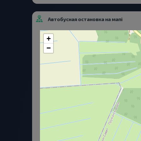
Автобусная остановка на мапі
+
−