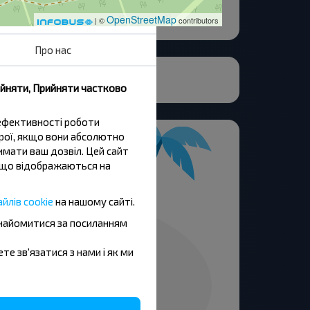
OpenStreetMap
| ©
contributors
Про нас
ийняти, Прийняти частково
 ефективності роботи
трої, якщо вони абсолютно
имати ваш дозвіл. Цей сайт
и, що відображаються на
йлів cookie
на нашому сайті.
знайомитися за посиланням
ете зв'язатися з нами і як ми