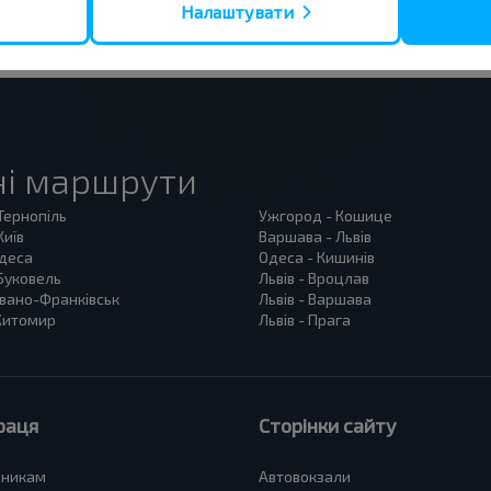
Налаштувати
ні маршрути
 Тернопіль
Ужгород - Кошице
Київ
Варшава - Львів
Одеса
Одеса - Кишинів
 Буковель
Львів - Вроцлав
 Івано-Франківськ
Львів - Варшава
 Житомир
Львів - Прага
раця
Сторінки сайту
зникам
Автовокзали