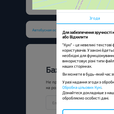
Згода
Автобусная остановка
Для забезпечення зручності 
або Відхилити
"Кукі" - це невеликі тексто
користувачів. У законі йдет
необхідні для функціонування
використовує різні типи файл
наших сторінках.
Бажаєте подоро
Ви можете в будь-який час з
Не пропусти акції, знижки та спец
У разі надання згоди з обро
Обробка цільових Кукі
.
на розсилку та подорожуй з нами
Дізнайтеся докладніше з на
обробляємо особисті дані.