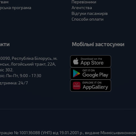
твам
Перевізники
рська програма
Агентства
Відгуки пасажирів
Способи оплати
акти
Мобільні застосунки
0090, Республіка Білорусь, м.
нськ, Логойський тракт, 22А,
іс 302.
іс: Пн-Пт, 9:00 - 17:30
дтримка: 24/7
ацію № 100136088 (УНП) від 19.01.2001 р., видане Мінміськвиконко