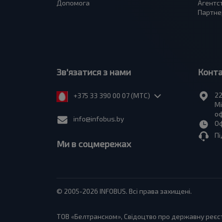
Допомога
Агентс
Партне
Зв'язатися з нами
Конт
22
+375 33 390 00 07 (МТС)
Мі
оф
info@infobus.by
Оф
Пі
Ми в соцмережах
© 2005-2026 INFOBUS. Всі права захищені.
ТОВ «Белтранском», Свідоцтво про державну реєстр