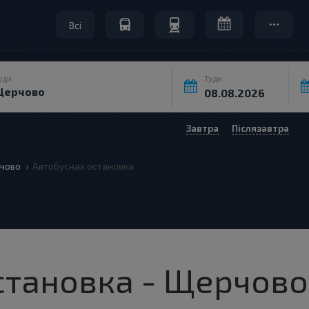
Всі
уди
Туди
Завтра
Післязавтра
чово
Автобусная остановка
становка - Щерчово