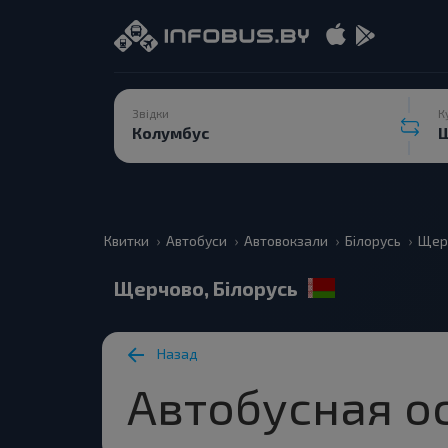
Звідки
К
Квитки
Автобуси
Автовокзали
Білорусь
Щер
Щерчово, Білорусь
Назад
Автобусная о