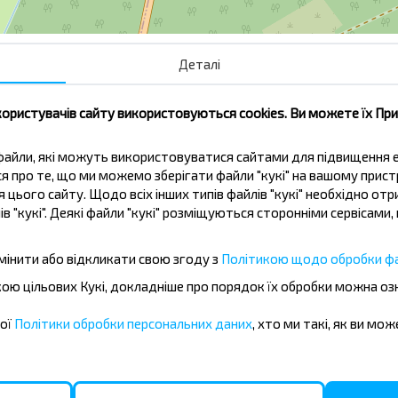
Деталі
користувачів сайту використовуються cookies. Ви можете їх Пр
ві файли, які можуть використовуватися сайтами для підвищення
ься про те, що ми можемо зберігати файли "кукі" на вашому прис
 цього сайту. Щодо всіх інших типів файлів "кукі" необхідно отр
ів "кукі". Деякі файли "кукі" розміщуються сторонніми сервісам
жувати дешевше?
мінити або відкликати свою згоду з
Політикою щодо обробки фа
іальні пропозиції, INFOBUS. Підпишись
бкою цільових Кукі, докладніше про порядок їх обробки можна о
 дешевше!
шої
Політики обробки персональних даних
, хто ми такі, як ви мож
Підписатися