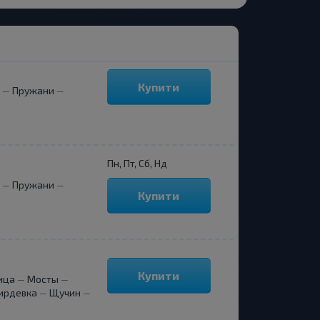
Купити
Пружани
—
—
Пн, Пт, Сб, Нд
Пружани
—
—
Купити
Купити
ица
Мосты
—
—
ирдевка
Щучин
—
—