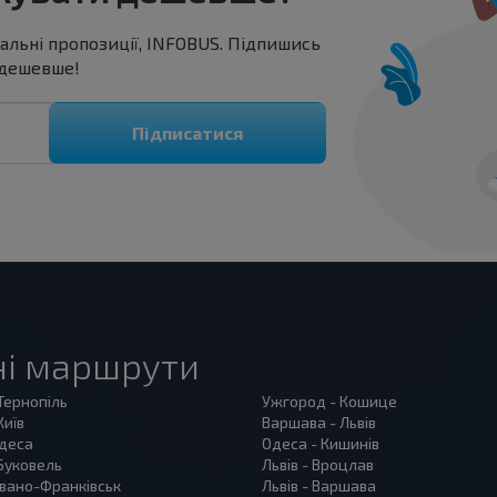
іальні пропозиції, INFOBUS. Підпишись
 дешевше!
Підписатися
ні маршрути
 Тернопіль
Ужгород - Кошице
Київ
Варшава - Львів
Одеса
Одеса - Кишинів
 Буковель
Львів - Вроцлав
 Івано-Франківськ
Львів - Варшава