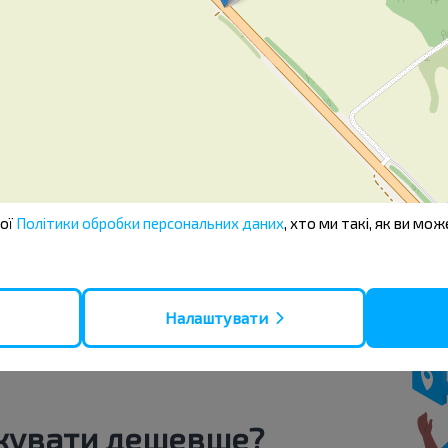
ві файли, які можуть використовуватися сайтами для підвищення
ься про те, що ми можемо зберігати файли "кукі" на вашому прис
 цього сайту. Щодо всіх інших типів файлів "кукі" необхідно отр
ів "кукі". Деякі файли "кукі" розміщуються сторонніми сервісам
мінити або відкликати свою згоду з
Політикою щодо обробки фа
бкою цільових Кукі, докладніше про порядок їх обробки можна о
шої
Політики обробки персональних даних
, хто ми такі, як ви мож
Налаштувати
жувати дешевше?