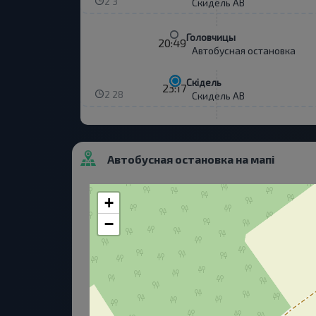
2 3
Скидель АВ
Головчицы
20:49
Автобусная остановка
Скідель
23:17
2 28
Скидель АВ
Автобусная остановка на мапі
+
−
Згода
Для забезпечення зручності 