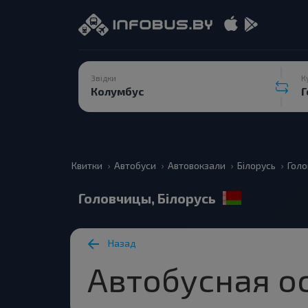
Звідки
К
Квитки
Автобуси
Автовокзали
Білорусь
Гол
Головчицы, Білорусь
Назад
Автобусная о