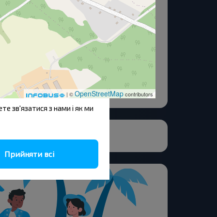
 ефективності роботи
трої, якщо вони абсолютно
имати ваш дозвіл. Цей сайт
и, що відображаються на
йлів cookie
на нашому сайті.
знайомитися за посиланням
OpenStreetMap
| ©
contributors
ете зв'язатися з нами і як ми
Прийняти всі