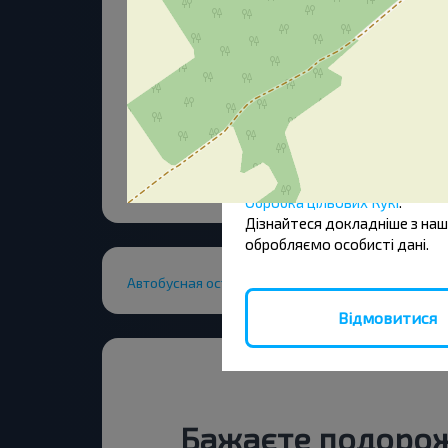
або Відхилити
"Кукі" - це невеликі тексто
користувачів. У законі йдет
необхідні для функціонування
використовує різні типи файл
наших сторінках.
Ви можете в будь-який час з
У разі надання згоди з обро
Обробка цільових Кукі
.
Дізнайтеся докладніше з на
обробляємо особисті дані.
Автобусная остановка
Відмовитися
Бажаєте подоро