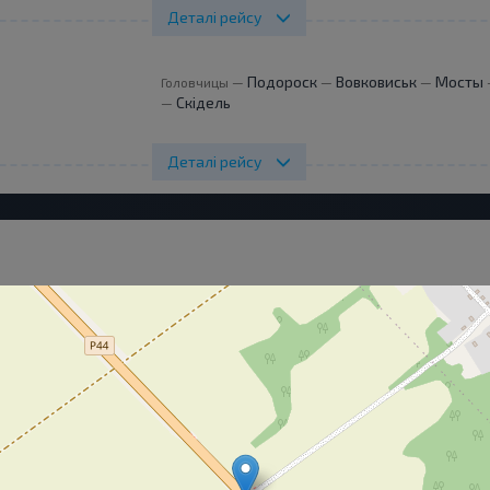
Деталі рейсу
Подороск
Вовковиськ
Мосты
Головчицы
—
—
—
Скідель
—
Деталі рейсу
Деталі
користувачів сайту використовуються cookies. Ви можете їх Пр