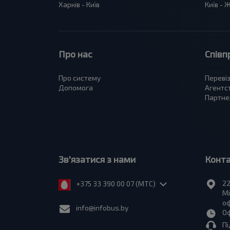
Харків - Київ
Київ -
Про нас
Співп
Про систему
Переві
Допомога
Агентс
Партне
Зв'язатися з нами
Конт
22
+375 33 390 00 07 (МТС)
Мі
оф
info@infobus.by
Оф
Пі