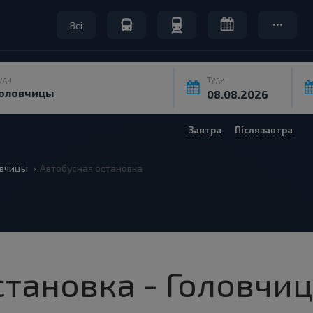
Всі
уди
Туди
Завтра
Післязавтра
овчицы
Автобусная остановка
становка - Головчи