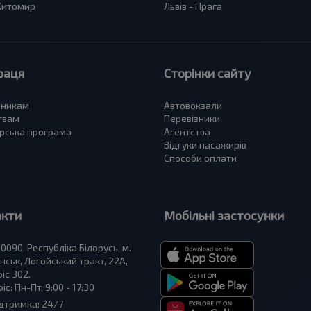
 Житомир
Львів - Прага
раця
Сторінки сайту
зникам
Автовокзали
твам
Перевізники
рська програма
Агентства
Відгуки пасажирів
Способи оплати
акти
Мобільні застосунки
0090, Республіка Білорусь, м.
нськ, Логойський тракт, 22А,
іс 302.
іс: Пн-Пт, 9:00 - 17:30
дтримка: 24/7