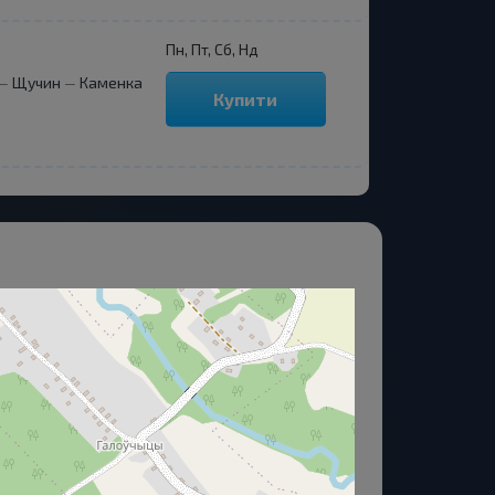
Пн, Пт, Сб, Нд
Щучин
Каменка
—
—
Купити
Про нас
ийняти, Прийняти частково