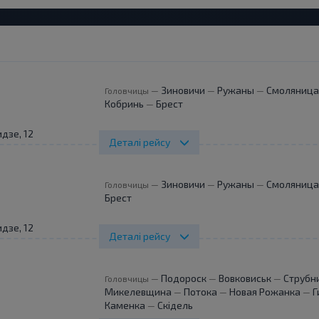
Зиновичи
Ружаны
Смоляница
Головчицы
—
—
—
Кобринь
Брест
—
дзе, 12
Деталі рейсу
Зиновичи
Ружаны
Смоляница
Головчицы
—
—
—
Брест
дзе, 12
Деталі рейсу
Подороск
Вовковиськ
Струбн
Головчицы
—
—
—
Микелевщина
Потока
Новая Рожанка
Г
—
—
—
Каменка
Скідель
—