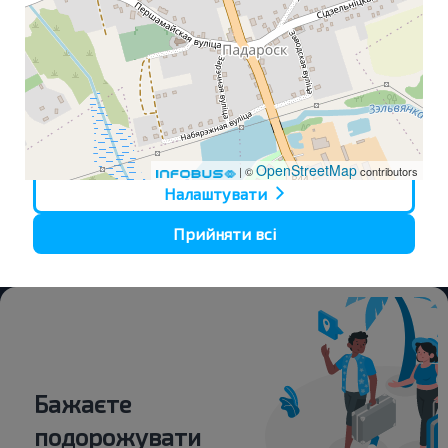
ознайомитися за посиланням
Обробка цільових Кукі
.
Дізнайтеся докладніше з нашої
Політики обробки
персональних даних
, хто ми такі, як ви можете
зв'язатися з нами і як ми обробляємо особисті дані.
Відмовитися
OpenStreetMap
| ©
contributors
Налаштувати
Прийняти всі
Автобусная остановка
Бажаєте
подорожувати