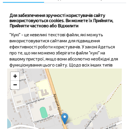
Скідель
23:17
Скидель АВ
Для забезпечення зручності користувачів сайту
Вовковиськ
Мосты
Щучин
Каменка
Подороск
—
—
—
—
—
використовуються cookies. Ви можете їх Прийняти,
Скідель
Прийняти частково або Відхилити
Купити
"Кукі" - це невеликі текстові файли, які можуть
Деталі рейсу
використовуватися сайтами для підвищення
ефективності роботи користувачів. У законі йдеться
про те, що ми можемо зберігати файли "кукі" на
вашому пристрої, якщо вони абсолютно необхідні для
Автобусная остановка на мапі
функціонування цього сайту. Щодо всіх інших типів
файлів "кукі" необхідно отримати ваш дозвіл. Цей сайт
+
використовує різні типи файлів "кукі". Деякі файли
"кукі" розміщуються сторонніми сервісами, що
−
відображаються на наших сторінках.
Ви можете в будь-який час змінити або відкликати
свою згоду з
Політикою щодо обробки файлів cookie
на нашому сайті.
У разі надання згоди з обробкою цільових Кукі,
докладніше про порядок їх обробки можна