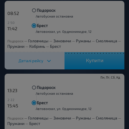
Подороск
08:52
Автобусная остановка
2 50
Брест
11:42
Автовокзал, ул. Орджоникидзе, 12
Головчицы
Зиновичи
Ружаны
Смоляница
Подороск
—
—
—
—
—
Пружани
Кобринь
Брест
—
—
Купити
Деталі рейсу
Пн, Пт, Сб, Нд
Подороск
13:23
Автобусная остановка
2 22
Брест
15:45
Автовокзал, ул. Орджоникидзе, 12
Головчицы
Зиновичи
Ружаны
Смоляница
Подороск
—
—
—
—
—
Пружани
Брест
—