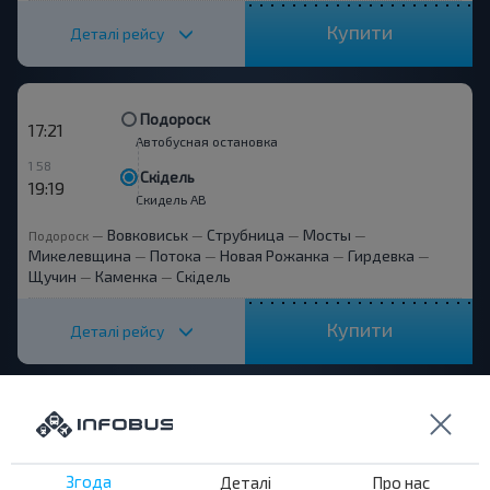
Купити
Деталі рейсу
Подороск
17:21
Автобусная остановка
1 58
Скідель
19:19
Скидель АВ
Вовковиськ
Струбница
Мосты
Подороск
—
—
—
—
Микелевщина
Потока
Новая Рожанка
Гирдевка
—
—
—
—
Щучин
Каменка
Скідель
—
—
Купити
Деталі рейсу
Пн, Пт, Сб, Нд
Подороск
20:54
Автобусная остановка
2 23
Згода
Деталі
Про нас