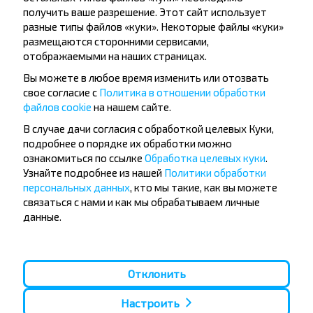
получить ваше разрешение. Этот сайт использует
разные типы файлов «куки». Некоторые файлы «куки»
2025-07-24
4180
0
размещаются сторонними сервисами,
отображаемыми на наших страницах.
Вы можете в любое время изменить или отозвать
свое согласие с
Политика в отношении обработки
файлов cookie
на нашем сайте.
В случае дачи согласия с обработкой целевых Куки,
подробнее о порядке их обработки можно
ознакомиться по ссылке
Обработка целевых куки
.
Узнайте подробнее из нашей
Политики обработки
персональных данных
, кто мы такие, как вы можете
связаться с нами и как мы обрабатываем личные
данные.
Отклонить
Самые красивые маленькие города
Европы, которые стоит посетить на
Настроить
автобусе