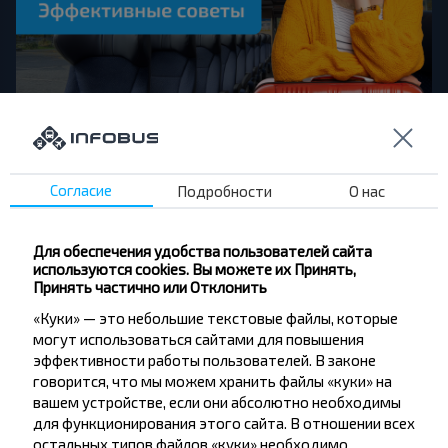
Что делать, если укачивает во время
поездок в автобусе: эффективные советы
Согласие
Подробности
О нас
Одним из самых доступных и удобных способов
путешествовать является автобус. Он позволяет
свободно перемещаться между городами,
странами и даже континентами. Тем не менее,
Для обеспечения удобства пользователей сайта
поездка данным транспортом представляет собой
используются cookies. Вы можете их Принять,
Принять частично или Отклонить
настоящую пытку для некоторых людей. Основные
признаки укачивания — тошнота, головокружение,
«Куки» — это небольшие текстовые файлы, которые
потливость, слабость и общее недомогание.
могут использоваться сайтами для повышения
Проблема проявляется особенно остро во время
эффективности работы пользователей. В законе
длительных поездок, в жару, в душном салоне или
говорится, что мы можем хранить файлы «куки» на
на извилистых дорогах. К счастью, INFOBUS знает
множество эффективных способов, которые
вашем устройстве, если они абсолютно необходимы
помогают справиться с укачиванием или хотя бы
для функционирования этого сайта. В отношении всех
существенно уменьшить его проявления.
остальных типов файлов «куки» необходимо