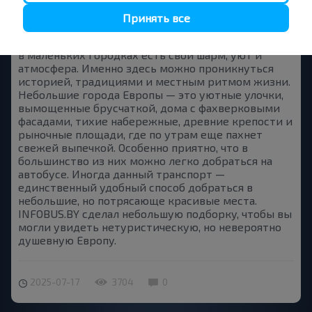
Крупные города, такие как Париж, Рим, Прага и
Принять все
Барселона, в первую очередь всплывают в голове,
когда мы думаем о путешествии в Европу. Однако
в маленьких городках есть свой шарм, уют и
атмосфера. Именно здесь можно проникнуться
историей, традициями и местным ритмом жизни.
Небольшие города Европы — это уютные улочки,
вымощенные брусчаткой, дома с фахверковыми
фасадами, тихие набережные, древние крепости и
рыночные площади, где по утрам еще пахнет
свежей выпечкой. Особенно приятно, что в
большинство из них можно легко добраться на
автобусе. Иногда данный транспорт —
единственный удобный способ добраться в
небольшие, но потрясающе красивые места.
INFOBUS.BY сделал небольшую подборку, чтобы вы
могли увидеть нетуристическую, но невероятно
душевную Европу.
2025-07-17
3704
0