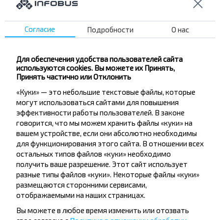
Планируете поездку из Беларуси в Польшу? У нас
отличные новости! BS БК Горизонт (УНП 100325912)
предлагает специальную цену на утренний рейс
Согласие
Подробности
О нас
Минск — Варшава (отправление в 4:00). Теперь
билет стоит всего 105 BYN вместо обычных 125
BYN! Акция продлится с 12 ноября по 31 декабря
Для обеспечения удобства пользователей сайта
2025 года. А еще, при покупке билета через сайт
используются cookies. Вы можете их Принять,
INFOBUS.BY, вы получите скидку 5% по промокоду
Принять частично или Отклонить
HORIZONT! Воспользуйтесь выгодным
предложением и путешествуйте с комфортом!
«Куки» — это небольшие текстовые файлы, которые
могут использоваться сайтами для повышения
эффективности работы пользователей. В законе
2025-11-18
4027
0
говорится, что мы можем хранить файлы «куки» на
вашем устройстве, если они абсолютно необходимы
для функционирования этого сайта. В отношении всех
остальных типов файлов «куки» необходимо
получить ваше разрешение. Этот сайт использует
разные типы файлов «куки». Некоторые файлы «куки»
размещаются сторонними сервисами,
отображаемыми на наших страницах.
Вы можете в любое время изменить или отозвать