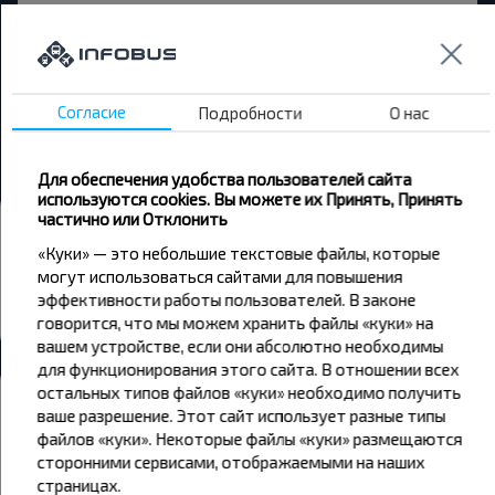
Брест → Малорита
Минск → Борисов
Гродно → Щучин
Согласие
Подробности
О нас
Брест → Кобрин
Для обеспечения удобства пользователей сайта
используются cookies. Вы можете их Принять, Принять
частично или Отклонить
Автовокзалы и остановки
«Куки» — это небольшие текстовые файлы, которые
Губерня
могут использоваться сайтами для повышения
Антополь Ж/Д
эффективности работы пользователей. В законе
говорится, что мы можем хранить файлы «куки» на
Все автовокзалы Губерня
вашем устройстве, если они абсолютно необходимы
для функционирования этого сайта. В отношении всех
остальных типов файлов «куки» необходимо получить
Погода
ваше разрешение. Этот сайт использует разные типы
файлов «куки». Некоторые файлы «куки» размещаются
07
08
09
сторонними сервисами, отображаемыми на наших
страницах.
+20°C
+17°C
+17°C