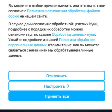
День
Утро
Вы можете в любое время изменить или отозвать свое
+18°C
+23°C
+25°C
согласие с
Политика в отношении обработки файлов
Вечер
День
cookie
на нашем сайте.
+17°C
+19°C
В случае дачи согласия с обработкой целевых Куки,
Вечер
подробнее о порядке их обработки можно
ознакомиться по ссылке
Обработка целевых куки
.
Узнайте подробнее из нашей
Политики обработки
персональных данных
, кто мы такие, как вы можете
Хотите путешествовать дешевле?
связаться с нами и как мы обрабатываем личные
данные.
Не пропусти специальные акции, скидки и другие интересные
предложения INFOBUS. Подпишись на получение новостей и
путешествуй с нами дешевле!
Отклонить
Подписаться
Настроить
Принять все