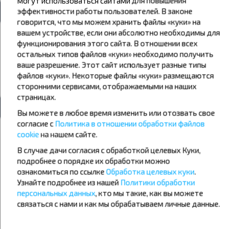
могут использоваться сайтами для повышения
эффективности работы пользователей. В законе
говорится, что мы можем хранить файлы «куки» на
вашем устройстве, если они абсолютно необходимы для
I LIKE
03.08.2026
функционирования этого сайта. В отношении всех
Все супер!
остальных типов файлов «куки» необходимо получить
5,0
ваше разрешение. Этот сайт использует разные типы
Варшава - Минск
файлов «куки». Некоторые файлы «куки» размещаются
Показать
1
ответ
сторонними сервисами, отображаемыми на наших
страницах.
Вы можете в любое время изменить или отозвать свое
согласие с
Политика в отношении обработки файлов
Екатерина
cookie
на нашем сайте.
01.08.2026
Поездка 31.07 из Варшавы в Минск. Поездка прошла
В случае дачи согласия с обработкой целевых Куки,
комфортно, было очень жарко, но всю дорогу и на границе
подробнее о порядке их обработки можно
работал кондиционер в автобусе. Водители вежливые и всю
ознакомиться по ссылке
Обработка целевых куки
.
информацию давали четко. Автобус был комфортный.
Узнайте подробнее из нашей
Политики обработки
Спасибо за поездку!
персональных данных
, кто мы такие, как вы можете
5,0
связаться с нами и как мы обрабатываем личные данные.
Варшава - Минск
Показать
1
ответ