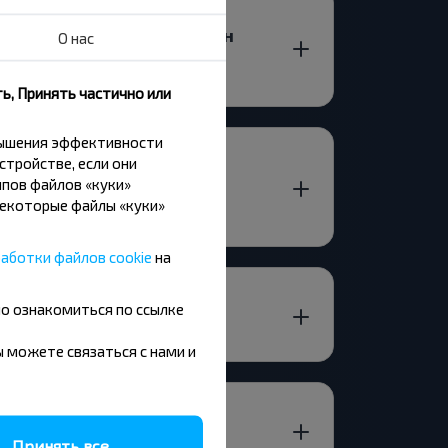
сь-Ковали, Бобруйский р-н
О нас
ь, Принять частично или
вышения эффективности
стройстве, если они
, Бобруйский р-н
пов файлов «куки»
Некоторые файлы «куки»
аботки файлов cookie
на
но ознакомиться по ссылке
вы можете связаться с нами и
Принять все