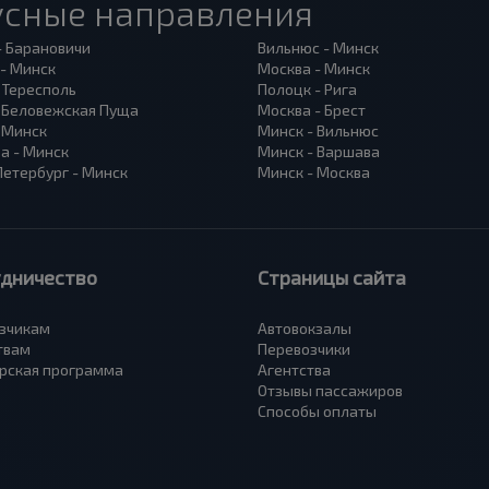
усные направления
- Барановичи
Вильнюс - Минск
 - Минск
Москва - Минск
 Тересполь
Полоцк - Рига
- Беловежская Пуща
Москва - Брест
- Минск
Минск - Вильнюс
а - Минск
Минск - Варшава
Петербург - Минск
Минск - Москва
удничество
Страницы сайта
зчикам
Автовокзалы
твам
Перевозчики
рская программа
Агентства
Отзывы пассажиров
Способы оплаты