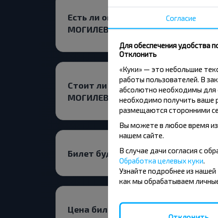
Есть ли ограничения на поездку 
Согласие
МОГИЛЕВСКАЯ ОБЛ.?
Для обеспечения удобства п
Отклонить
«Куки» — это небольшие те
работы пользователей. В зак
Стоит ли искать билет Савичи, Б
абсолютно необходимы для ф
МОГИЛЕВСКАЯ ОБЛ. заранее?
необходимо получить ваше р
размещаются сторонними се
Вы можете в любое время из
нашем сайте.
В случае дачи согласия с о
Билет будет дешевле на прямой р
Обработка целевых куки
.
Узнайте подробнее из нашей
как мы обрабатываем личные
Цена билетов в обе стороны буде
Отклонить