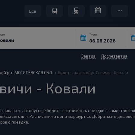
Все
уда
Туда
Завтра
Послезавтра
кий р-н МОГИЛЕВСКАЯ ОБЛ.
Билеты на автобус Савичи – Ковали
вичи - Ковали
как заказать автобусные билеты в, стоимость поездки в самостоятел
рейсы сегодня. Расписания и цена маршуртки. Добраться в дешево 
ров о поездке.