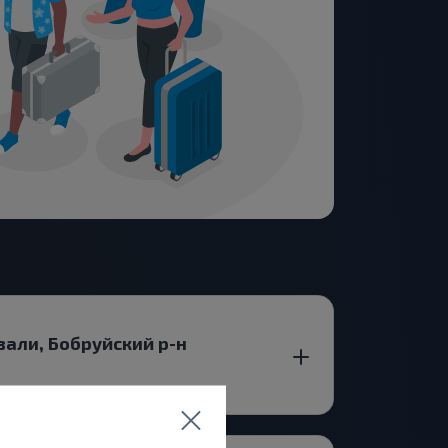
вали, Бобруйский р-н