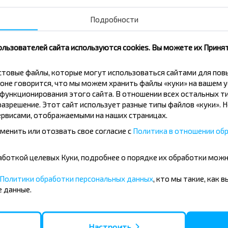
Савичи, Бобруйский р-н МОГИЛЕВСКАЯ ОБЛ. Белару
Подробности
ользователей сайта используются cookies. Вы можете их Принят
кстовые файлы, которые могут использоваться сайтами для по
оне говорится, что мы можем хранить файлы «куки» на вашем у
обруйский р-н МОГИЛЕВСКАЯ ОБЛ. Беларусь-Ковали
ункционирования этого сайта. В отношении всех остальных ти
азрешение. Этот сайт использует разные типы файлов «куки». 
рвисами, отображаемыми на наших страницах.
менить или отозвать свое согласие с
Политика в отношении обр
бработкой целевых Куки, подробнее о порядке их обработки мож
ейс или с пересадками?
Политики обработки персональных данных
, кто мы такие, как 
 данные.
т меньше?
Настроить