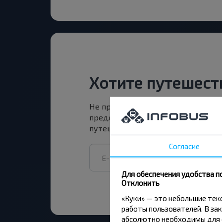
Хотите путешест
Не пропусти специальные акции, 
предложения INFOBUS. Подпишись
путешествуй с нами дешевле!
Согласие
Для обеспечения удобства п
Отклонить
«Куки» — это небольшие те
работы пользователей. В зак
абсолютно необходимы для ф