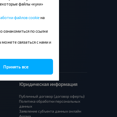
Некоторые файлы «куки»
аботки файлов cookie
на
Москва - Барановичи
но ознакомиться по ссылке
Минск - Будапешт
Брест - Люблин
вы можете связаться с нами и
Брест - Варшава
Принять все
Юридическая информация
Публичный договор (договор оферты)
Политика обработки персональных
данных
Заявление субъекта данных онлайн
форма