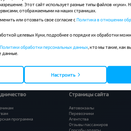
азрешение. Этот сайт использует разные типы файлов «куки». 
рвисами, отображаемыми на наших страницах.
менить или отозвать свое согласие с
Политика в отношении обр
усные направления
- Барановичи
Вильнюс - Минск
бработкой целевых Куки, подробнее о порядке их обработки мож
 - Минск
Москва - Минск
 Тересполь
Полоцк - Рига
Политики обработки персональных данных
, кто мы такие, как 
- Беловежская Пуща
Москва - Брест
 данные.
- Минск
Минск - Вильнюс
а - Минск
Минск - Варшава
Петербург - Минск
Минск - Москва
Настроить
удничество
Страницы сайта
зчикам
Автовокзалы
твам
Перевозчики
рская программа
Агентства
Отзывы пассажиров
Способы оплаты