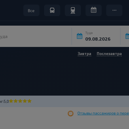
Все
Туда
уда
Завтра
Послезавтра
г:
5,0
Отзывы пассажиров о пере