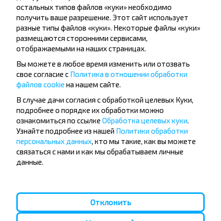
остальных типов файлов «куки» необходимо
получить ваше разрешение. Этот сайт использует
разные типы файлов «куки». Некоторые файлы «куки»
размещаются сторонними сервисами,
отображаемыми на наших страницах.
Подписаться
Вы можете в любое время изменить или отозвать
свое согласие с
Политика в отношении обработки
файлов cookie
на нашем сайте.
В случае дачи согласия с обработкой целевых Куки,
подробнее о порядке их обработки можно
ознакомиться по ссылке
Обработка целевых куки
.
Узнайте подробнее из нашей
Политики обработки
Популярные автобусные
персональных данных
, кто мы такие, как вы можете
направления
связаться с нами и как мы обрабатываем личные
данные.
Орша - Могилёв
Минск - Барановичи
Минск - Несвиж
Гомель - Минск
Минск - Могилёв
Брест - Тересполь
Минск - Пинск
Брест - Беловежская Пуща
Минск - Брест
Брест - Минск
Отклонить
Минск - Гомель
Варшава - Минск
Минск - Бобруйск
Санкт-Петербург - Минск