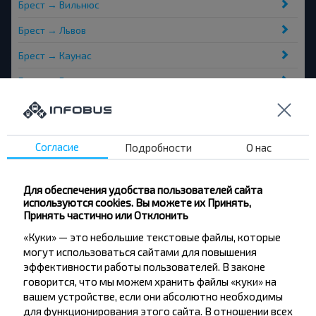
Брест → Вильнюс
Брест → Львов
Брест → Каунас
Брест → Варшава
Согласие
Подробности
О нас
Хотите
Для обеспечения удобства пользователей сайта
используются cookies. Вы можете их Принять,
путешествовать
Принять частично или Отклонить
дешевле?
«Куки» — это небольшие текстовые файлы, которые
могут использоваться сайтами для повышения
эффективности работы пользователей. В законе
Не пропусти специальные акции, скидки и
говорится, что мы можем хранить файлы «куки» на
другие интересные предложения INFOBUS.
вашем устройстве, если они абсолютно необходимы
Подпишись на получение новостей и
для функционирования этого сайта. В отношении всех
путешествуй с нами дешевле!