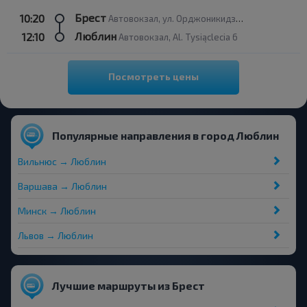
Брест
10:20
Автовокзал, ул. Орджоникидзе, 12
Люблин
12:10
Автовокзал, Al. Tysiąclecia 6
Посмотреть цены
Популярные направления в город Люблин
Вильнюс → Люблин
Варшава → Люблин
Минск → Люблин
Львов → Люблин
Лучшие маршруты из Брест