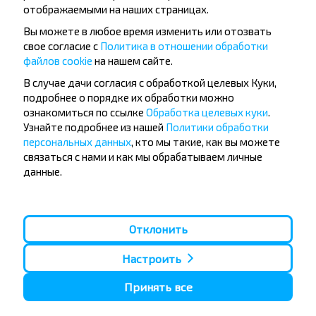
отображаемыми на наших страницах.
Вы можете в любое время изменить или отозвать
свое согласие с
Политика в отношении обработки
файлов cookie
на нашем сайте.
Популярные автобусные
В случае дачи согласия с обработкой целевых Куки,
направления
подробнее о порядке их обработки можно
ознакомиться по ссылке
Обработка целевых куки
.
Орша - Могилёв
Минск - Барановичи
Узнайте подробнее из нашей
Политики обработки
Минск - Несвиж
Гомель - Минск
Минск - Могилёв
Брест - Тересполь
персональных данных
, кто мы такие, как вы можете
Минск - Пинск
Брест - Беловежская Пуща
связаться с нами и как мы обрабатываем личные
Минск - Брест
Брест - Минск
данные.
Минск - Гомель
Варшава - Минск
Минск - Бобруйск
Санкт-Петербург - Минск
Вильнюс - Минск
Москва - Барановичи
Отклонить
Полоцк - Рига
Брест - Люблин
Москва - Брест
Брест - Варшава
Настроить
Минск - Вильнюс
Минск - Варшава
Принять все
Минск - Москва