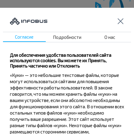
Хотите
Согласие
Подробности
О нас
путешествовать
дешевле?
Для обеспечения удобства пользователей сайта
используются cookies. Вы можете их Принять,
Не пропусти специальные акции, скидки и
Принять частично или Отклонить
другие интересные предложения INFOBUS.
«Куки» — это небольшие текстовые файлы, которые
Подпишись на получение новостей и
могут использоваться сайтами для повышения
путешествуй с нами дешевле!
эффективности работы пользователей. В законе
говорится, что мы можем хранить файлы «куки» на
вашем устройстве, если они абсолютно необходимы
для функционирования этого сайта. В отношении всех
остальных типов файлов «куки» необходимо
Подписаться
получить ваше разрешение. Этот сайт использует
разные типы файлов «куки». Некоторые файлы «куки»
размещаются сторонними сервисами,