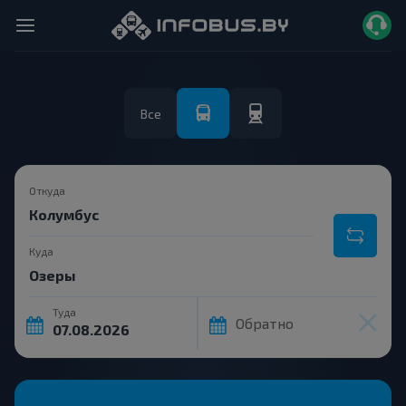
Все
Откуда
Куда
Туда
Обратно