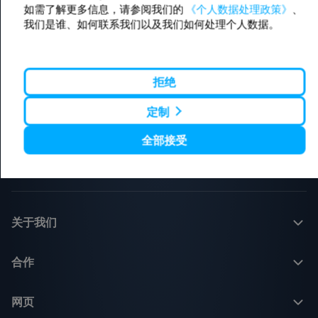
如需了解更多信息，请参阅我们的
《个人数据处理政策》
、
Minsk - Mogilev
Brest - Terespol
Minsk - Pinsk
Brest - Bielaviezhskaja Pushcha
我们是谁、如何联系我们以及我们如何处理个人数据。
Minsk - Brest
Brest - Minsk
Minsk - Gomel
Warszawa - Minsk
Minsk - Babruysk
Sankt-Peterburg - Minsk
拒绝
Vilnius - Minsk
Moskva - Baranovichy
Polack - Riga
Brest - Lublin
定制
Moskva - Brest
Brest - Warszawa
Minsk - Vilnius
全部接受
Minsk - Warszawa
Minsk - Moskva
关于我们
合作
网页