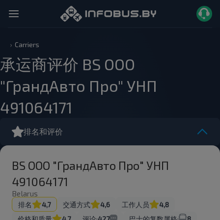
Carriers
承运商评价 BS ООО
"ГрандАвто Про" УНП
491064171
排名和评价
BS ООО "ГрандАвто Про" УНП
491064171
Belarus
排名
4,7
交通方式
4,6
工作人员
4,8
价格和质量
4,7
评论:
427
巴士的复数属格:
8