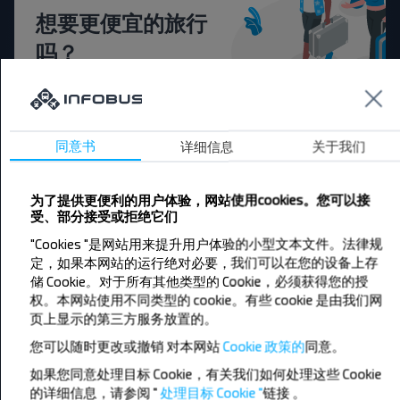
想要更便宜的旅行
吗？
不要错过INFOBUS的特殊优惠，折扣和其他有趣的
优惠。 订阅接收新消息，和我们一起旅行更便宜！
同意书
详细信息
关于我们
为了提供更便利的用户体验，网站使用cookies。您可以接
订阅
受、部分接受或拒绝它们
"Cookies "是网站用来提升用户体验的小型文本文件。法律规
定，如果本网站的运行绝对必要，我们可以在您的设备上存
储 Cookie。对于所有其他类型的 Cookie，必须获得您的授
权。本网站使用不同类型的 cookie。有些 cookie 是由我们网
页上显示的第三方服务放置的。
您可以随时更改或撤销
对本网站
Cookie 政策的
同意。
长途汽车热门路线
如果您同意处理目标 Cookie，有关我们如何处理这些 Cookie
Orsha - Mogilev
Minsk - Baranovichy
的详细信息，请参阅 "
处理目标 Cookie "
链接
。
Minsk - Nesvizh
Gomel - Minsk