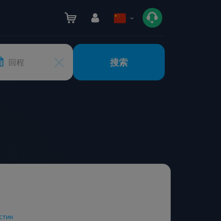
搜索
回程
стик