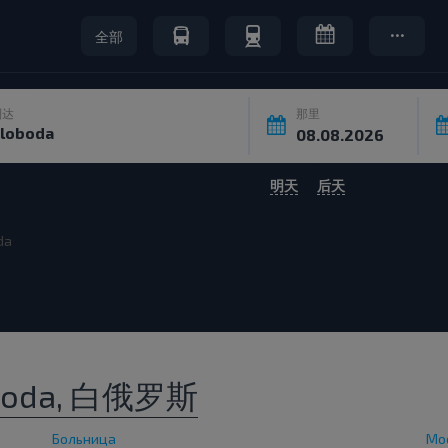
全部
到达
那里
明天
后天
da
oda, 白俄罗斯
Больница
Мо