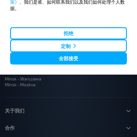
策》
、我们是谁、如何联系我们以及我们如何处理个人数
Orsha - Mogilev
Minsk - Baranovichy
据。
Minsk - Nesvizh
Gomel - Minsk
Minsk - Mogilev
Brest - Terespol
Minsk - Pinsk
Brest - Bielaviezhskaja Pushcha
Minsk - Brest
Brest - Minsk
拒绝
Minsk - Gomel
Warszawa - Minsk
Minsk - Babruysk
Sankt-Peterburg - Minsk
定制
Vilnius - Minsk
Moskva - Baranovichy
全部接受
Polack - Riga
Brest - Lublin
Moskva - Brest
Brest - Warszawa
Minsk - Vilnius
Minsk - Warszawa
Minsk - Moskva
关于我们
合作