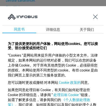
Dětské sanatorium.
Skladiště ropy
Rayagroservice
KHP
HORTOP
同意书
详细信息
关于我们
Železniční prodejna
Nová Zarja
为了提供更便利的用户体验，网站使用cookies。您可以接
Přemístění
受、部分接受或拒绝它们
Veterinární klinika
"Cookies "是网站用来提升用户体验的小型文本文件。法律
规定，如果本网站的运行绝对必要，我们可以在您的设备
Lékárna č. 25
上存储 Cookie。对于所有其他类型的 Cookie，必须获得您
Okresní nemocnice
的授权。本网站使用不同类型的 cookie。有些 cookie 是由
Krinitsa
我们网页上显示的第三方服务放置的。
Poliklinika č. 1
您可以随时更改或撤销
对本网站
Cookie 政策的
同意。
如果您同意处理目标 Cookie，有关我们如何处理这些
Cookie 的详细信息，请参阅 "
处理目标 Cookie "
链接
。
如需了解更多信息，请参阅我们的
《个人数据处理政
策》
、我们是谁、如何联系我们以及我们如何处理个人数