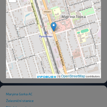
OpenStreetMap
| ©
contributors
Maryina Gorka AC
Železniční stanice