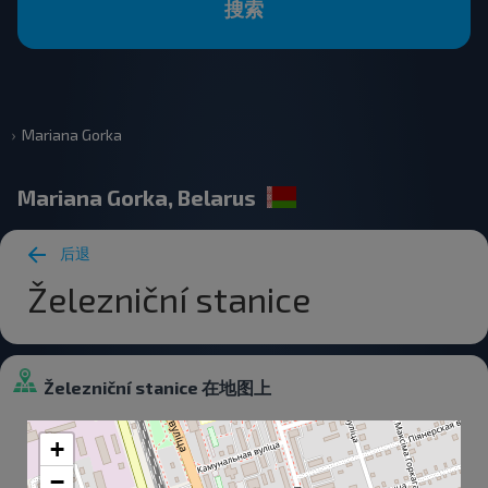
搜索
Mariana Gorka
Mariana Gorka, Belarus
后退
Železniční stanice
Železniční stanice 在地图上
+
−