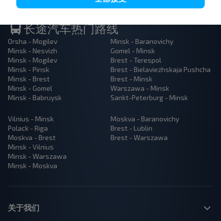
长途汽车热门路线
Orsha - Mogilev
Minsk - Baranovichy
Minsk - Nesvizh
Gomel - Minsk
Minsk - Mogilev
Brest - Terespol
Minsk - Pinsk
Brest - Bielaviezhskaja Pushcha
Minsk - Brest
Brest - Minsk
Minsk - Gomel
Warszawa - Minsk
Minsk - Babruysk
Sankt-Peterburg - Minsk
Vilnius - Minsk
Moskva - Baranovichy
Polack - Riga
Brest - Lublin
Moskva - Brest
Brest - Warszawa
Minsk - Vilnius
Minsk - Warszawa
Minsk - Moskva
关于我们