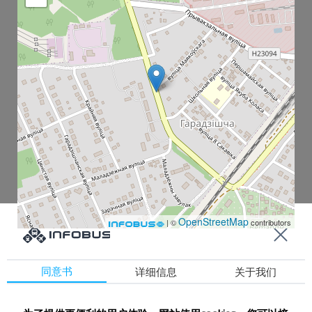
OpenStreetMap
| ©
contributors
同意书
详细信息
关于我们
Городище
Городище-1