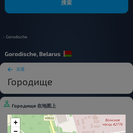
搜索
Gorodische
Gorodische, Belarus
后退
Городище
Городище 在地图上
+
−