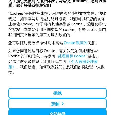
为了提供更便利的用户体验，网站使用cookies。您可以接
受、部分接受或拒绝它们
"Cookies "是网站用来提升用户体验的小型文本文件。法律
规定，如果本网站的运行绝对必要，我们可以在您的设备
上存储 Cookie。对于所有其他类型的 Cookie，必须获得您
的授权。本网站使用不同类型的 cookie。有些 cookie 是由
想要更便宜的旅行
我们网页上显示的第三方服务放置的。
吗？
您可以随时更改或撤销
对本网站
Cookie 政策的
同意。
如果您同意处理目标 Cookie，有关我们如何处理这些
不要错过INFOBUS的特殊优惠，折扣和其他有趣的优
Cookie 的详细信息，请参阅 "
处理目标 Cookie "
链接
。
惠。 订阅接收新消息，和我们一起旅行更便宜！
如需了解更多信息，请参阅我们的
《个人数据处理政
策》
、我们是谁、如何联系我们以及我们如何处理个人数
据。
订阅
拒绝
定制
全部接受