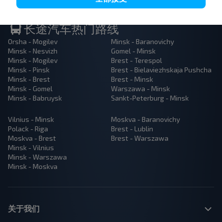
长途汽车热门路线
Orsha - Mogilev
Minsk - Baranovichy
Minsk - Nesvizh
Gomel - Minsk
Minsk - Mogilev
Brest - Terespol
Minsk - Pinsk
Brest - Bielaviezhskaja Pushcha
Minsk - Brest
Brest - Minsk
Minsk - Gomel
Warszawa - Minsk
Minsk - Babruysk
Sankt-Peterburg - Minsk
Vilnius - Minsk
Moskva - Baranovichy
Polack - Riga
Brest - Lublin
Moskva - Brest
Brest - Warszawa
Minsk - Vilnius
Minsk - Warszawa
Minsk - Moskva
关于我们