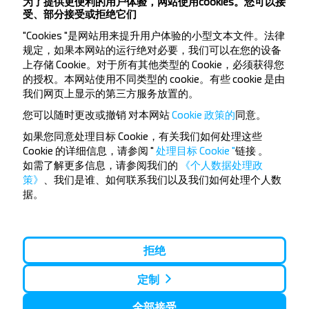
为了提供更便利的用户体验，网站使用cookies。您可以接
受、部分接受或拒绝它们
"Cookies "是网站用来提升用户体验的小型文本文件。法律
规定，如果本网站的运行绝对必要，我们可以在您的设备
上存储 Cookie。对于所有其他类型的 Cookie，必须获得您
的授权。本网站使用不同类型的 cookie。有些 cookie 是由
想要更便宜的旅行
我们网页上显示的第三方服务放置的。
吗？
您可以随时更改或撤销
对本网站
Cookie 政策的
同意。
如果您同意处理目标 Cookie，有关我们如何处理这些
不要错过INFOBUS的特殊优惠，折扣和其他有趣的优
Cookie 的详细信息，请参阅 "
处理目标 Cookie "
链接
。
惠。 订阅接收新消息，和我们一起旅行更便宜！
如需了解更多信息，请参阅我们的
《个人数据处理政
策》
、我们是谁、如何联系我们以及我们如何处理个人数
据。
订阅
拒绝
定制
全部接受