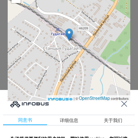
OpenStreetMap
| ©
contributors
同意书
详细信息
关于我们
Гудогай СТ
Гудогай Ж/Д станция