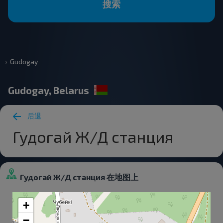
搜索
Gudogay
Gudogay, Belarus
后退
Гудогай Ж/Д станция
Гудогай Ж/Д станция 在地图上
+
−