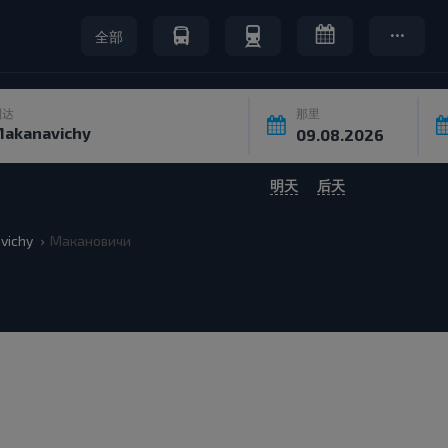
全部
到达
那里
明天
后天
vichy
Макановичи