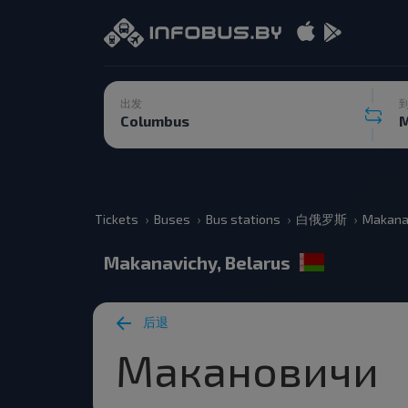
出发
Tickets
Buses
Bus stations
白俄罗斯
Makana
Makanavichy, Belarus
后退
Макановичи