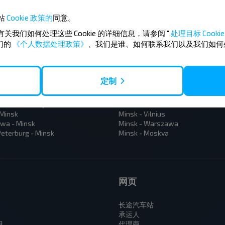
站
Cookie 政策的
同意。
有关我们如何处理这些 Cookie 的详细信息，请参阅 "
处理目标 Cookie 
们的
《个人数据处理政策》
、我们是谁、如何联系我们以及我们如何
 Baranovichy
Vilnius - Minsk
定制
 Minsk
Moskva - Minsk
 Terespol
Polack - Riga
 Bielaviezhskaja Pushcha
Moskva - Brest
 Minsk
Minsk - Vilnius
wa - Minsk
Minsk - Warszawa
eterburg - Minsk
Minsk - Moskva
网页
长途汽车站
承运人
目
代理商