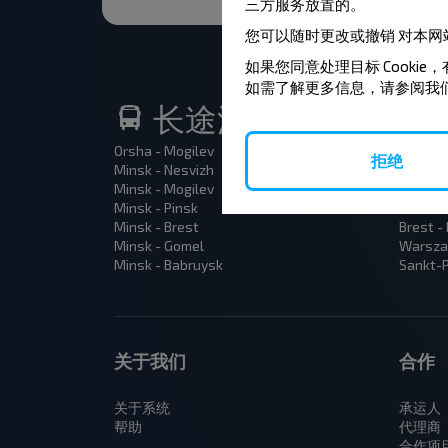
三方服务放置的。
您可以随时更改或撤销
对本网
如果您同意处理目标 Cookie，
如需了解更多信息，请参阅我
长途汽车热门路线
Orsha - Mogilev
Minsk -
拒绝
Minsk - Nesvizh
Gomel -
Minsk - Mogilev
Brest -
Minsk - Pinsk
Brest -
Minsk - Brest
Brest -
Minsk - Gomel
Warsza
Minsk - Babruysk
Sankt-P
关于我们
合作
关于系统
承运人
帮助
代理商
合作项