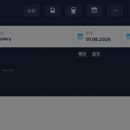
全部
到达
那里
明天
后天
Озеры