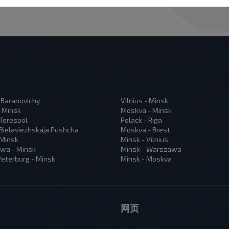
 Baranovichy
Vilnius - Minsk
 Minsk
Moskva - Minsk
 Terespol
Polack - Riga
 Bielaviezhskaja Pushcha
Moskva - Brest
 Minsk
Minsk - Vilnius
wa - Minsk
Minsk - Warszawa
eterburg - Minsk
Minsk - Moskva
网页