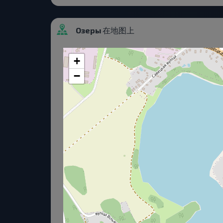
Озеры 在地图上
+
−