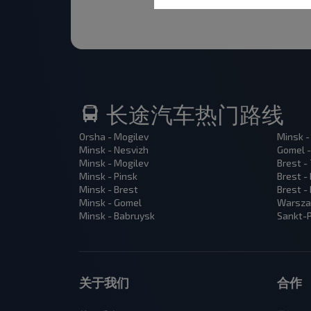
长途汽车热门路线
Orsha - Mogilev
Minsk -
Minsk - Nesvizh
Gomel -
Minsk - Mogilev
Brest -
Minsk - Pinsk
Brest -
Minsk - Brest
Brest -
Minsk - Gomel
Warsza
Minsk - Babruysk
Sankt-P
关于我们
合作