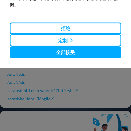
Aut. Nádr.
据。
Aut. Nádr.
Aut. Nádr.
Aut. Nádr.
拒绝
Aut. Nádr.
定制
Aut. Nádr.
Aut. Nádr.
全部接受
Aut. Nádr.
Aut. Nádr.
Aut. Nádr.
Aut. Nádr.
zastavit pl. Lenin naproti "Zlaté rybce"
zastávka Hotel "Mogilev"