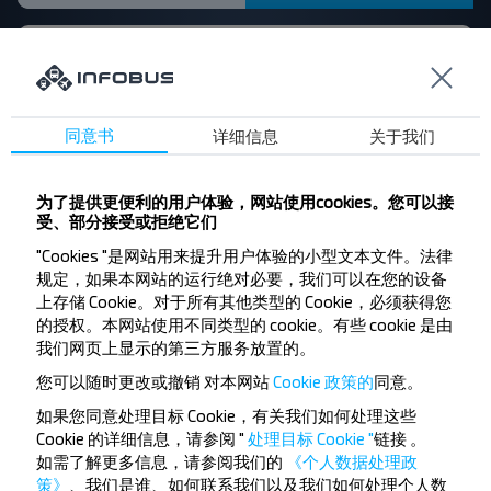
一, 二, 三, 四, 五
Mogilev
17:08
Bus Station
1 27
同意书
详细信息
关于我们
Klichaw
18:35
Klichaw AS
Gluhskaya seliba, Byhovskiy r-n MOGILEVSKAYA OBL.
Mogilev
—
为了提供更便利的用户体验，网站使用cookies。您可以接
CHechevichi, Byhovskiy r-n MOGILEVSKAYA OBL.
Dowgaje
—
—
受、部分接受或拒绝它们
Gonchanskoe T/p, Klichevskiy r-n MOGILEVSKAYA OBL.
—
"Cookies "是网站用来提升用户体验的小型文本文件。法律
Belarus
Goncha, Klichevskiy r-n MOGILEVSKAYA OBL. Belarus
—
Klichaw
规定，如果本网站的运行绝对必要，我们可以在您的设备
—
上存储 Cookie。对于所有其他类型的 Cookie，必须获得您
的授权。本网站使用不同类型的 cookie。有些 cookie 是由
购买
航班详情
我们网页上显示的第三方服务放置的。
您可以随时更改或撤销
对本网站
Cookie 政策的
同意。
如果您同意处理目标 Cookie，有关我们如何处理这些
Aut. Nádr., ul.Leninskaha 93
Cookie 的详细信息，请参阅 "
处理目标 Cookie "
链接
。
如需了解更多信息，请参阅我们的
《个人数据处理政
Ordzhonikidze nam.
策》
、我们是谁、如何联系我们以及我们如何处理个人数