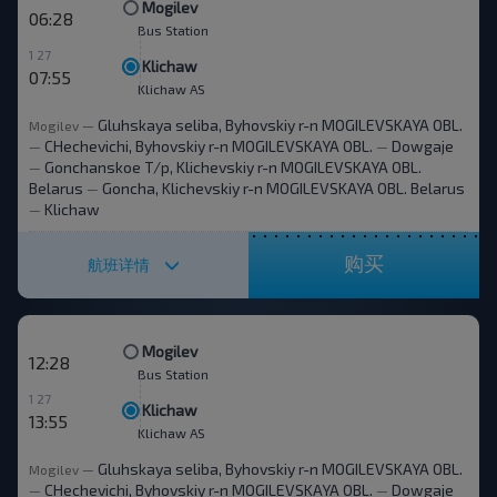
Mogilev
06:28
Bus Station
1 27
Klichaw
07:55
Klichaw AS
Gluhskaya seliba, Byhovskiy r-n MOGILEVSKAYA OBL.
Mogilev
—
CHechevichi, Byhovskiy r-n MOGILEVSKAYA OBL.
Dowgaje
—
—
Gonchanskoe T/p, Klichevskiy r-n MOGILEVSKAYA OBL.
—
Belarus
Goncha, Klichevskiy r-n MOGILEVSKAYA OBL. Belarus
—
Klichaw
—
购买
航班详情
Mogilev
12:28
Bus Station
1 27
Klichaw
13:55
Klichaw AS
Gluhskaya seliba, Byhovskiy r-n MOGILEVSKAYA OBL.
Mogilev
—
CHechevichi, Byhovskiy r-n MOGILEVSKAYA OBL.
Dowgaje
—
—