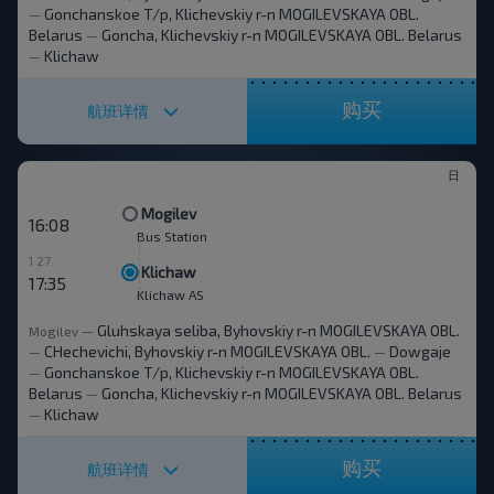
Gonchanskoe T/p, Klichevskiy r-n MOGILEVSKAYA OBL.
—
Belarus
Goncha, Klichevskiy r-n MOGILEVSKAYA OBL. Belarus
—
Klichaw
—
购买
航班详情
日
Mogilev
16:08
Bus Station
1 27
Klichaw
17:35
Klichaw AS
Gluhskaya seliba, Byhovskiy r-n MOGILEVSKAYA OBL.
Mogilev
—
CHechevichi, Byhovskiy r-n MOGILEVSKAYA OBL.
Dowgaje
—
—
Gonchanskoe T/p, Klichevskiy r-n MOGILEVSKAYA OBL.
—
Belarus
Goncha, Klichevskiy r-n MOGILEVSKAYA OBL. Belarus
—
Klichaw
—
购买
航班详情