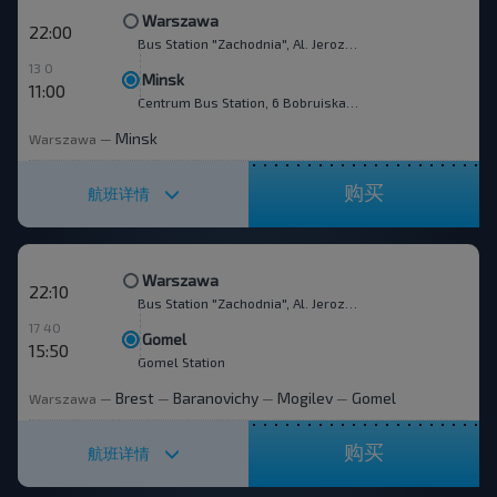
Warszawa
22:00
Bus Station "Zachodnia", Al. Jerozolimskie 144
13 0
Minsk
11:00
Centrum Bus Station, 6 Bobruiskaya str.
Minsk
Warszawa
—
购买
航班详情
Warszawa
22:10
Bus Station "Zachodnia", Al. Jerozolimskie 144
17 40
Gomel
15:50
Gomel Station
Brest
Baranovichy
Mogilev
Gomel
Warszawa
—
—
—
—
购买
航班详情