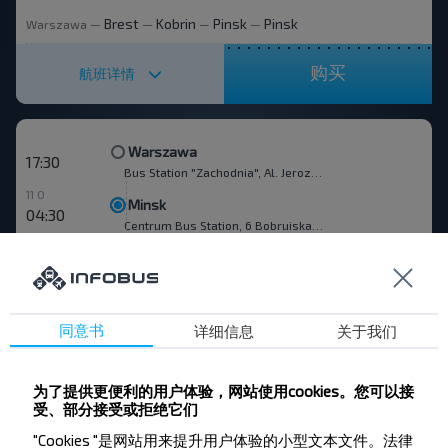
Brest
Kobrin
Pinsk
Pinsk
Warszawa
—
—
—
—
购买
航班详情
Warszawa
17:30
Bus Station "Zachodnia", Al. Jerozolimskie 144
11 0
Minsk
04:30
Centrum Bus Station, 6 Bobruiskaya str.
Bialystok
Vawkavysk
Zelva
Slonim
Warszawa
—
—
—
—
—
Baranovichy
Minsk
—
购买
航班详情
同意书
详细信息
关于我们
为了提供更便利的用户体验，网站使用cookies。您可以接
Warszawa
受、部分接受或拒绝它们
18:30
Bus Station "Zachodnia", Al. Jerozolimskie 144
"Cookies "是网站用来提升用户体验的小型文本文件。法律
7 40