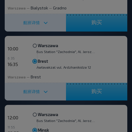
Bialystok
Gradno
Warszawa
—
—
购买
航班详情
Warszawa
10:00
Bus Station "Zachodnia", Al. Jerozolimskie 144
6 35
Brest
16:35
Awtavakzal vul. Ardzhanikidze 12
Brest
Warszawa
—
购买
航班详情
Warszawa
12:00
Bus Station "Zachodnia", Al. Jerozolimskie 144
11 55
Minsk