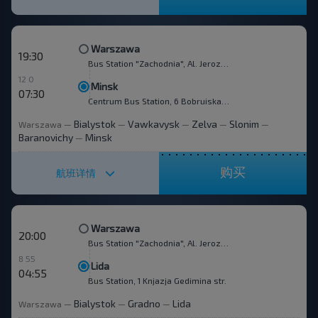
Warszawa
19:30
Bus Station "Zachodnia", Al. Jerozolimskie 144
12 0
Minsk
07:30
Centrum Bus Station, 6 Bobruiskaya str.
Bialystok
Vawkavysk
Zelva
Slonim
Warszawa
—
—
—
—
—
Baranovichy
Minsk
—
购买
航班详情
Warszawa
20:00
Bus Station "Zachodnia", Al. Jerozolimskie 144
8 55
Lida
04:55
Bus Station, 1 Knjazja Gedimina str.
Bialystok
Gradno
Lida
Warszawa
—
—
—