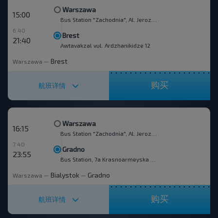
Warszawa
15:00
Bus Station "Zachodnia", Al. Jerozolimskie 144
6 40
Brest
21:40
Awtavakzal vul. Ardzhanikidze 12
Brest
Warszawa
—
购买
航班详情
Warszawa
16:15
Bus Station "Zachodnia", Al. Jerozolimskie 144
7 40
Gradno
23:55
Bus Station, 7a Krasnoarmeyska str.
Bialystok
Gradno
Warszawa
—
—
购买
航班详情