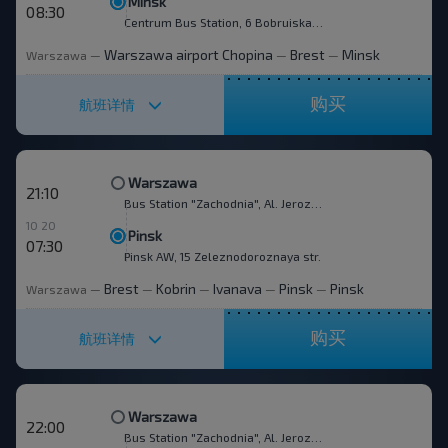
Minsk
08:30
Centrum Bus Station, 6 Bobruiskaya str.
Warszawa airport Chopina
Brest
Minsk
Warszawa
—
—
—
购买
航班详情
Warszawa
21:10
Bus Station "Zachodnia", Al. Jerozolimskie 144
10 20
Pinsk
07:30
Pinsk AW, 15 Zeleznodoroznaya str.
Brest
Kobrin
Ivanava
Pinsk
Pinsk
Warszawa
—
—
—
—
—
购买
航班详情
Warszawa
22:00
Bus Station "Zachodnia", Al. Jerozolimskie 144