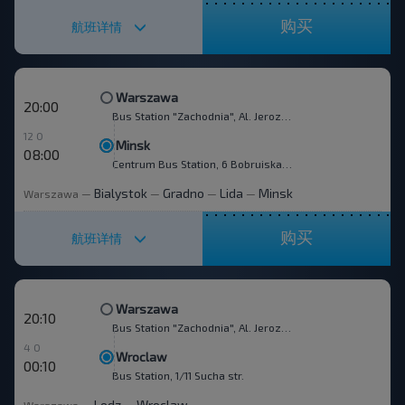
购买
航班详情
Warszawa
20:00
Bus Station "Zachodnia", Al. Jerozolimskie 144
12 0
Minsk
08:00
Centrum Bus Station, 6 Bobruiskaya str.
Bialystok
Gradno
Lida
Minsk
Warszawa
—
—
—
—
购买
航班详情
Warszawa
20:10
Bus Station "Zachodnia", Al. Jerozolimskie 144
4 0
Wroclaw
00:10
Bus Station, 1/11 Sucha str.
Lodz
Wroclaw