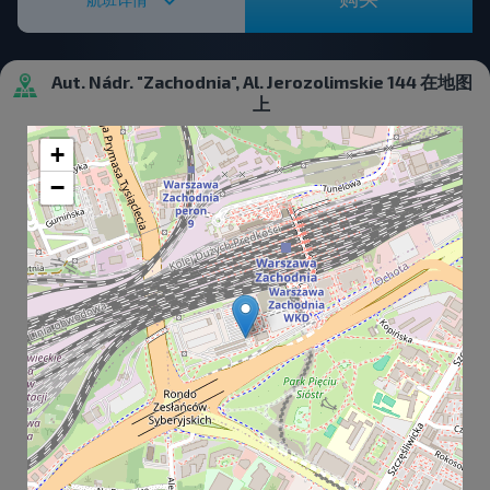
Aut. Nádr. "Zachodnia", Al. Jerozolimskie 144 在地图
上
+
−