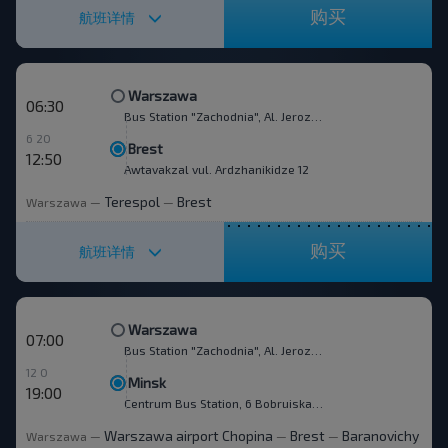
购买
航班详情
Warszawa
06:30
Bus Station "Zachodnia", Al. Jerozolimskie 144
6 20
Brest
12:50
Awtavakzal vul. Ardzhanikidze 12
Terespol
Brest
Warszawa
—
—
购买
航班详情
Warszawa
07:00
Bus Station "Zachodnia", Al. Jerozolimskie 144
12 0
Minsk
19:00
Centrum Bus Station, 6 Bobruiskaya str.
Warszawa airport Chopina
Brest
Baranovichy
Warszawa
—
—
—