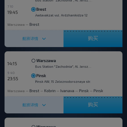
Bus Station "Zachodnia", Al. Jerozolimskie 144
7 10
Brest
19:45
Awtavakzal vul. Ardzhanikidze 12
Brest
Warszawa
—
购买
航班详情
Warszawa
14:15
Bus Station "Zachodnia", Al. Jerozolimskie 144
9 40
Pinsk
23:55
Pinsk AW, 15 Zeleznodoroznaya str.
Brest
Kobrin
Ivanava
Pinsk
Pinsk
Warszawa
—
—
—
—
—
购买
航班详情
Warszawa