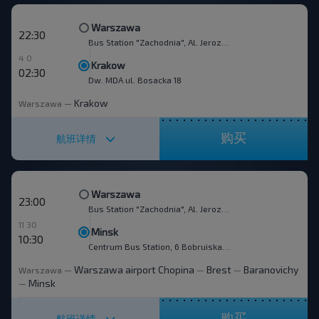
Warszawa
22:30
Bus Station "Zachodnia", Al. Jerozolimskie 144
4 0
Krakow
02:30
Dw. MDA ul. Bosacka 18
Krakow
Warszawa
—
购买
航班详情
Warszawa
23:00
Bus Station "Zachodnia", Al. Jerozolimskie 144
11 30
Minsk
10:30
Centrum Bus Station, 6 Bobruiskaya str.
Warszawa airport Chopina
Brest
Baranovichy
Warszawa
—
—
—
Minsk
—
购买
航班详情