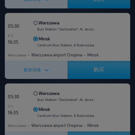
Warszawa
05:30
Bus Station "Zachodnia", Al. Jerozolimskie 144
11 5
Minsk
16:35
Centrum Bus Station, 6 Bobruiskaya str.
Warszawa airport Chopina
Minsk
Warszawa
—
—
购买
航班详情
Warszawa
05:30
Bus Station "Zachodnia", Al. Jerozolimskie 144
11 5
Minsk
16:35
Centrum Bus Station, 6 Bobruiskaya str.
Warszawa airport Chopina
Minsk
Warszawa
—
—