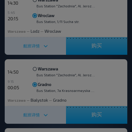
14:30
Bus Station "Zachodnia", Al. Jerozolimskie 144
5 45
Wroclaw
20:15
Bus Station, 1/11 Sucha str.
Lodz
Wroclaw
Warszawa
—
—
购买
航班详情
Warszawa
14:50
Bus Station "Zachodnia", Al. Jerozolimskie 144
9 15
Gradno
00:05
Bus Station, 7a Krasnoarmeyska str.
Bialystok
Gradno
Warszawa
—
—
购买
航班详情