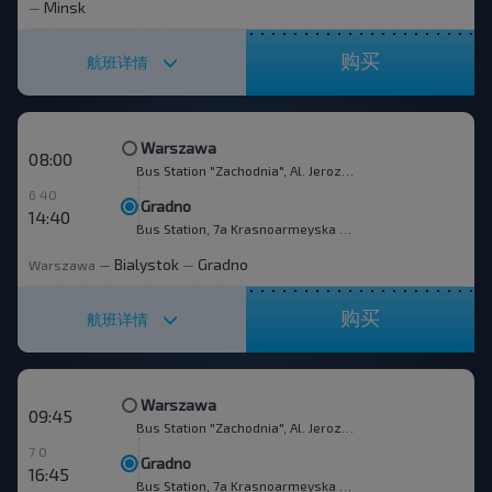
Minsk
—
购买
航班详情
Warszawa
08:00
Bus Station "Zachodnia", Al. Jerozolimskie 144
6 40
Gradno
14:40
Bus Station, 7a Krasnoarmeyska str.
Bialystok
Gradno
Warszawa
—
—
购买
航班详情
Warszawa
09:45
Bus Station "Zachodnia", Al. Jerozolimskie 144
7 0
Gradno
16:45
Bus Station, 7a Krasnoarmeyska str.