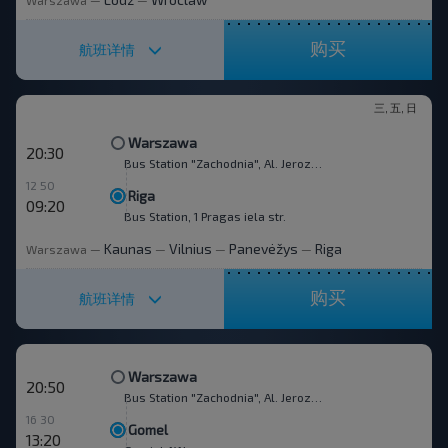
Warszawa
—
—
购买
航班详情
三, 五, 日
Warszawa
20:30
Bus Station "Zachodnia", Al. Jerozolimskie 144
12 50
Riga
09:20
Bus Station, 1 Pragas iela str.
Kaunas
Vilnius
Panevėžys
Riga
Warszawa
—
—
—
—
购买
航班详情
Warszawa
20:50
Bus Station "Zachodnia", Al. Jerozolimskie 144
16 30
Gomel
13:20