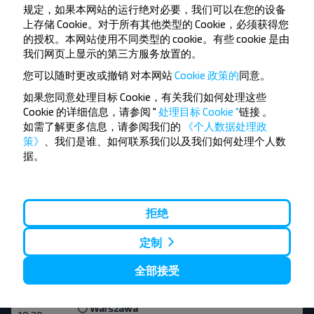
Gradno
规定，如果本网站的运行绝对必要，我们可以在您的设备
02:10
Bus Station, 7a Krasnoarmeyska str.
上存储 Cookie。对于所有其他类型的 Cookie，必须获得您
的授权。本网站使用不同类型的 cookie。有些 cookie 是由
Bialystok
Gradno
Warszawa
—
—
我们网页上显示的第三方服务放置的。
您可以随时更改或撤销
对本网站
Cookie 政策的
同意。
购买
航班详情
如果您同意处理目标 Cookie，有关我们如何处理这些
Cookie 的详细信息，请参阅 "
处理目标 Cookie "
链接
。
一, 三, 五
如需了解更多信息，请参阅我们的
《个人数据处理政
策》
、我们是谁、如何联系我们以及我们如何处理个人数
Warszawa
19:00
据。
Bus Station "Zachodnia", Al. Jerozolimskie 144
15 10
Gomel
10:10
Gomiel AW
拒绝
Brest
Kalinkovichi
Mazyr
Gomel
Warszawa
—
—
—
—
定制
购买
航班详情
全部接受
Warszawa