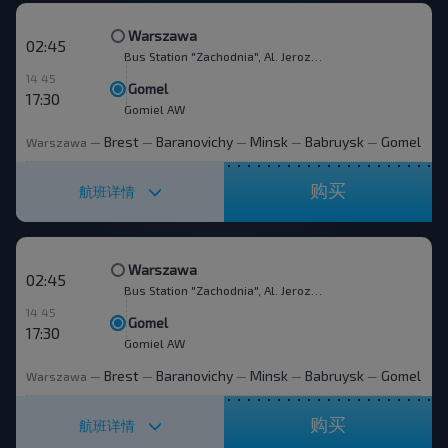
Warszawa
02:45
Bus Station "Zachodnia", Al. Jerozolimskie 144
14 45
Gomel
17:30
Gomiel AW
Brest
Baranovichy
Minsk
Babruysk
Gomel
Warszawa
—
—
—
—
—
购买
航班详情
Warszawa
02:45
Bus Station "Zachodnia", Al. Jerozolimskie 144
14 45
Gomel
17:30
Gomiel AW
Brest
Baranovichy
Minsk
Babruysk
Gomel
Warszawa
—
—
—
—
—
购买
航班详情