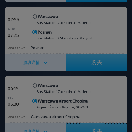
Warszawa
02:55
Bus Station "Zachodnia", Al. Jerozolimskie 144
4 30
Poznan
07:25
Bus Station, 2 Stanislawa Matyi str.
Poznan
Warszawa
—
购买
航班详情
Warszawa
04:15
Bus Station "Zachodnia", Al. Jerozolimskie 144
1 15
Warszawa airport Chopina
05:30
Airport, Żwirki i Wigury, 00-001
Warszawa airport Chopina
Warszawa
—
购买
航班详情