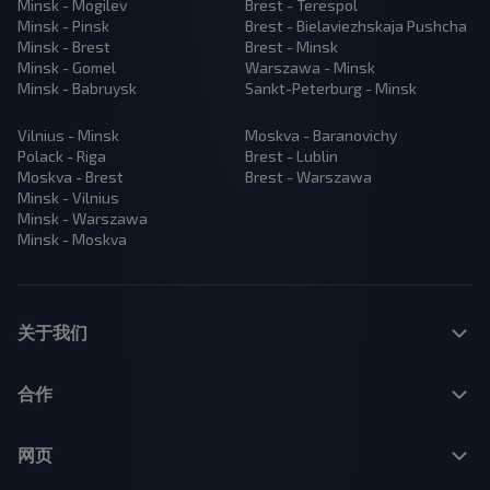
Minsk - Mogilev
Brest - Terespol
Minsk - Pinsk
Brest - Bielaviezhskaja Pushcha
Minsk - Brest
Brest - Minsk
Minsk - Gomel
Warszawa - Minsk
Minsk - Babruysk
Sankt-Peterburg - Minsk
Vilnius - Minsk
Moskva - Baranovichy
Polack - Riga
Brest - Lublin
Moskva - Brest
Brest - Warszawa
Minsk - Vilnius
Minsk - Warszawa
Minsk - Moskva
关于我们
合作
网页