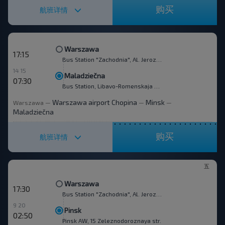
购买
航班详情
Warszawa
17:15
Bus Station "Zachodnia", Al. Jerozolimskie 144
14 15
Maladziečna
07:30
Bus Station, Libavo-Romenskaja str.
Warszawa airport Chopina
Minsk
Warszawa
—
—
—
Maladziečna
购买
航班详情
五
Warszawa
17:30
Bus Station "Zachodnia", Al. Jerozolimskie 144
9 20
Pinsk
02:50
Pinsk AW, 15 Zeleznodoroznaya str.