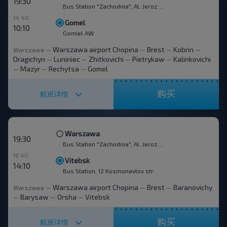
19:30
Bus Station "Zachodnia", Al. Jerozolimskie 144
14 40
Gomel
10:10
Gomiel AW
Warszawa airport Chopina
Brest
Kobrin
Warszawa
—
—
—
—
Dragichyn
Luniniec
Zhitkovichi
Pietrykaw
Kalinkovichi
—
—
—
—
Mazyr
Rechytsa
Gomel
—
—
—
购买
航班详情
Warszawa
19:30
Bus Station "Zachodnia", Al. Jerozolimskie 144
18 40
Vitebsk
14:10
Bus Station, 12 Kosmonavtov str.
Warszawa airport Chopina
Brest
Baranovichy
Warszawa
—
—
—
Barysaw
Orsha
Vitebsk
—
—
—
购买
航班详情