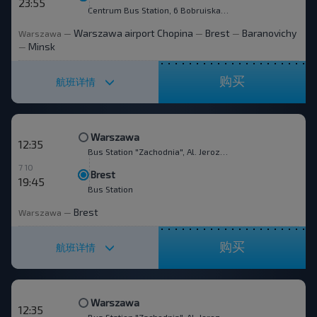
23:55
Centrum Bus Station, 6 Bobruiskaya str.
Warszawa airport Chopina
Brest
Baranovichy
Warszawa
—
—
—
Minsk
—
购买
航班详情
Warszawa
12:35
Bus Station "Zachodnia", Al. Jerozolimskie 144
7 10
Brest
19:45
Bus Station
Brest
Warszawa
—
购买
航班详情
Warszawa
12:35