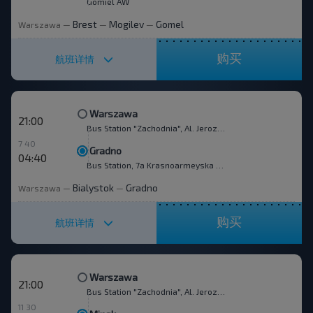
Gomiel AW
Brest
Mogilev
Gomel
Warszawa
—
—
—
购买
航班详情
Warszawa
21:00
Bus Station "Zachodnia", Al. Jerozolimskie 144
7 40
Gradno
04:40
Bus Station, 7a Krasnoarmeyska str.
Bialystok
Gradno
Warszawa
—
—
购买
航班详情
Warszawa
21:00
Bus Station "Zachodnia", Al. Jerozolimskie 144
11 30