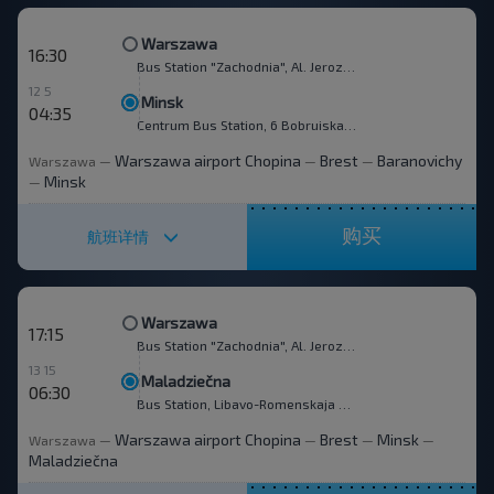
Warszawa
16:30
Bus Station "Zachodnia", Al. Jerozolimskie 144
12 5
Minsk
04:35
Centrum Bus Station, 6 Bobruiskaya str.
Warszawa airport Chopina
Brest
Baranovichy
Warszawa
—
—
—
Minsk
—
购买
航班详情
Warszawa
17:15
Bus Station "Zachodnia", Al. Jerozolimskie 144
13 15
Maladziečna
06:30
Bus Station, Libavo-Romenskaja str.
Warszawa airport Chopina
Brest
Minsk
Warszawa
—
—
—
—
Maladziečna