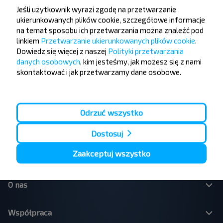
Katowice - Kraków
Lublin - Warszawa
Jeśli użytkownik wyrazi zgodę na przetwarzanie
Kraków - Katowice
Kołobrzeg - Niechorze
ukierunkowanych plików cookie, szczegółowe informacje
Kraków - Zakopane
Kamien Pomorski - Pobierowo
na temat sposobu ich przetwarzania można znaleźć pod
Płock - Warszawa
Katowice - Zawoja
linkiem
Przetwarzanie ukierunkowanych plików cookie
.
Kołobrzeg - Sianożęty
Zakopane - Kraków
Dowiedz się więcej z naszej
Polityki przetwarzania
Katowice - Krynica-Zdrój
Warszawa - Iwonicz-Zdroj
danych osobowych
, kim jesteśmy, jak możesz się z nami
Olecko - Suwałki
Wadowice - Katowice
skontaktować i jak przetwarzamy dane osobowe.
Warszawa - Lwów
Warszawa - Tarnopol
Lwów - Warszawa
Poznań - Mińsk
Warszawa - Mińsk
Lwów - Kraków
Odrzuć wszystko
Warszawa - Brześć
Kraków - Lwów
Gdańsk - Mińsk
Warszawa - Iwano-Frankiwsk
Lublin - Brześć
Dostosuj
Kraków - Mińsk
Zaakceptuj wszystko
O nas
Współpraca