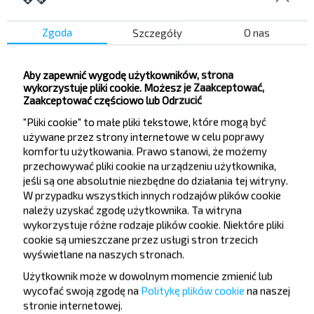
podróżować
Zgoda
Szczegóły
O nas
taniej?
Nie przegap promocji, zniżek i innych ciekawych
Aby zapewnić wygodę użytkowników, strona
ofert od serwisu INFOBUS. Zapisz się do
wykorzystuje pliki cookie. Możesz je Zaakceptować,
Zaakceptować częściowo lub Odrzucić
newslettera i podróżuj z nami jeszcze taniej!
"Pliki cookie" to małe pliki tekstowe, które mogą być
używane przez strony internetowe w celu poprawy
komfortu użytkowania. Prawo stanowi, że możemy
przechowywać pliki cookie na urządzeniu użytkownika,
jeśli są one absolutnie niezbędne do działania tej witryny.
Zapisz się
W przypadku wszystkich innych rodzajów plików cookie
należy uzyskać zgodę użytkownika. Ta witryna
wykorzystuje różne rodzaje plików cookie. Niektóre pliki
cookie są umieszczane przez usługi stron trzecich
wyświetlane na naszych stronach.
Użytkownik może w dowolnym momencie zmienić lub
Populární autobusové linky
wycofać swoją zgodę na
Politykę plików cookie
na naszej
stronie internetowej
.
Kraków - Katowice lotnisko
Warszawa - Mszczonow