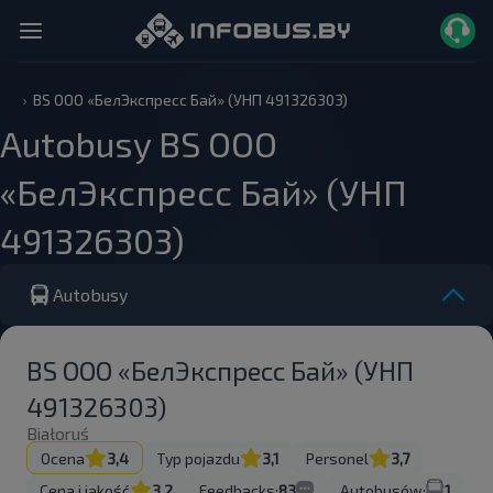
BS ООО «БелЭкспресс Бай» (УНП 491326303)
Autobusy BS ООО
«БелЭкспресс Бай» (УНП
491326303)
Autobusy
BS ООО «БелЭкспресс Бай» (УНП
491326303)
Białoruś
Ocena
3,4
Typ pojazdu
3,1
Personel
3,7
Cena i jakość
3,2
Feedbacks:
83
Autobusów:
1