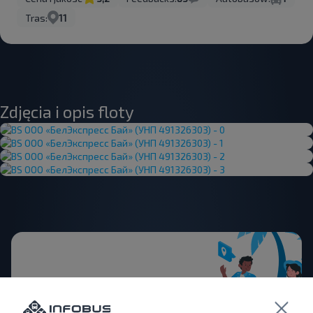
Tras:
11
Zdjęcia i opis floty
Chcesz