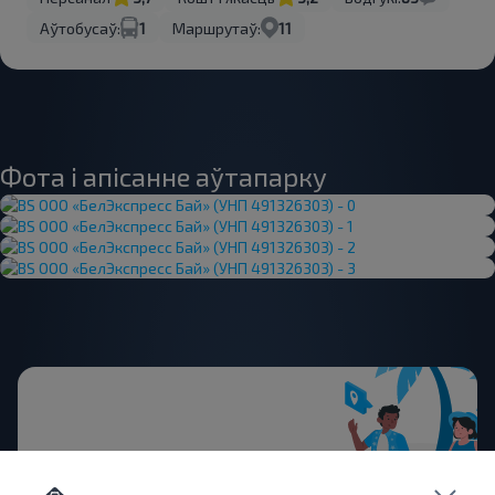
Аўтобусаў:
1
Маршрутаў:
11
Фота і апісанне аўтапарку
Жадаеце