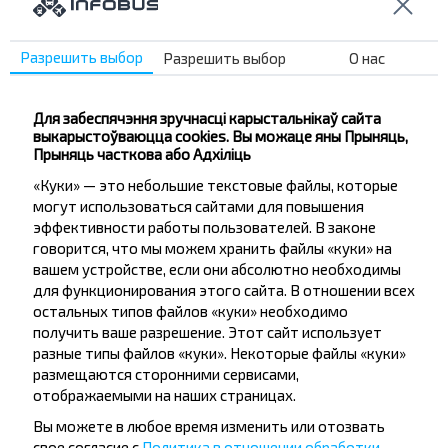
падарожнічаць
танней?
Разрешить выбор
Разрешить выбор
О нас
Не прапусці спецыяльныя акцыі, зніжкі і іншыя
Для забеспячэння зручнасці карыстальнікаў сайта
цікавыя прапановы INFOBUS. Падпішыся на
выкарыстоўваюцца cookies. Вы можаце яны Прыняць,
атрыманне навін і падарожнічай з намі танней!
Прыняць часткова або Адхіліць
«Куки» — это небольшие текстовые файлы, которые
могут использоваться сайтами для повышения
эффективности работы пользователей. В законе
говорится, что мы можем хранить файлы «куки» на
Падпісацц
вашем устройстве, если они абсолютно необходимы
для функционирования этого сайта. В отношении всех
остальных типов файлов «куки» необходимо
получить ваше разрешение. Этот сайт использует
разные типы файлов «куки». Некоторые файлы «куки»
размещаются сторонними сервисами,
отображаемыми на наших страницах.
Папулярныя аўтобусныя
Вы можете в любое время изменить или отозвать
свое согласие с
Политика в отношении обработки