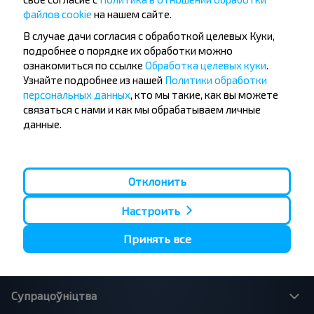
напрамкі
файлов cookie
на нашем сайте.
Орша - Могилёв
Мінск - Баранавiчы
Мінск - Несвиж
Гомель - Мінск
В случае дачи согласия с обработкой целевых Куки,
Мінск - Могилёв
Брест - Тересполь
подробнее о порядке их обработки можно
Мінск - Пинск
Брест - Беловежская Пуща
ознакомиться по ссылке
Обработка целевых куки
.
Мінск - Брест
Брест - Мінск
Узнайте подробнее из нашей
Политики обработки
Мінск - Гомель
Варшава - Мінск
персональных данных
, кто мы такие, как вы можете
Мінск - Бобруйск
Санкт-Петербург - Мінск
связаться с нами и как мы обрабатываем личные
данные.
Вильнюс - Мінск
Москва - Баранавiчы
Полоцк - Рига
Брест - Люблин
Москва - Брест
Брест - Варшава
Мінск - Вильнюс
Отклонить
Мінск - Варшава
Мінск - Москва
Настроить
Принять все
Пра нас
Супрацоўніцтва