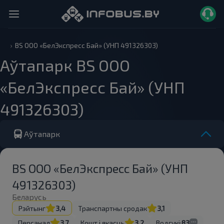
BS ООО «БелЭкспресс Бай» (УНП 491326303)
Аўтапарк BS ООО
«БелЭкспресс Бай» (УНП
491326303)
Аўтапарк
BS ООО «БелЭкспресс Бай» (УНП
491326303)
Беларусь
Рэйтынг
3,4
Транспартны сродак
3,1
Персанал
3,7
Кошт і якасць
3,2
Водгукі:
83