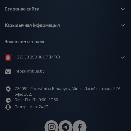
Старонка сайта
Юрыдычная інфармацыя
Звяжыцеся з намі
+375 33 390 00 07 (МТС)
info@infobus.by
220090, Рэспубліка Беларусь, Мінск, Лагойскі тракт 22A,
офіс 302.
Офіс: Пн–Пт, 9:00–17:30
Падтрымка: 24/7