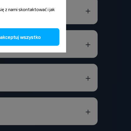
się z nami skontaktować i jak
A OBL. z wyprzedzeniem?
akceptuj wszystko
y r-n GRODNENSKAYA OBL.?