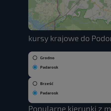
kursy krajowe do Podo
Grodno
Padarosk
Brześć
Padarosk
Popularne kierunki z 