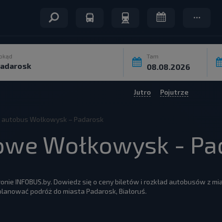
okąd
Tam
Jutro
Pojutrze
na autobus Wołkowysk – Padarosk
sowe Wołkowysk - Pa
onie INFOBUS.by. Dowiedz się o ceny biletów i rozkład autobusów z m
anować podróż do miasta Padarosk, Białoruś.