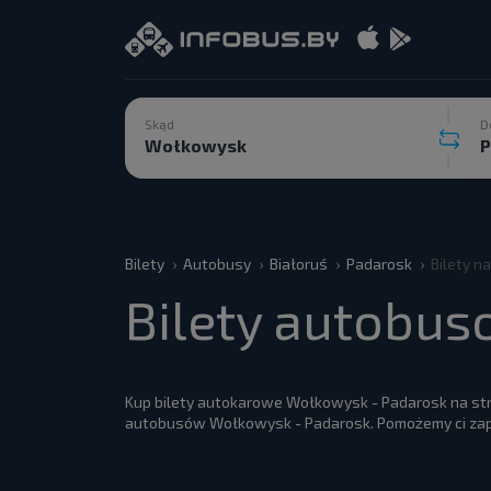
Skąd
D
Bilety
Autobusy
Białoruś
Padarosk
Bilety 
Bilety autobu
Kup bilety autokarowe Wołkowysk - Padarosk na str
autobusów Wołkowysk - Padarosk. Pomożemy ci zapl