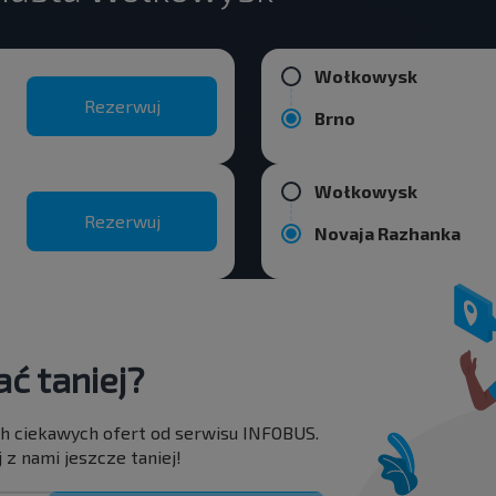
Wołkowysk
Rezerwuj
Brno
Wołkowysk
Rezerwuj
Novaja Razhanka
ć taniej?
ch ciekawych ofert od serwisu INFOBUS.
 z nami jeszcze taniej!