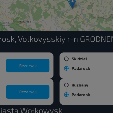
rosk, Volkovysskiy r-n GRODN
Skidziel
Rezerwuj
Padarosk
Ruzhany
Rezerwuj
Padarosk
miasta Wołkowysk