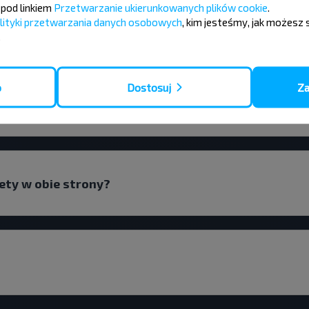
pod linkiem
Przetwarzanie ukierunkowanych plików cookie
.
lityki przetwarzania danych osobowych
, kim jesteśmy, jak możesz 
łkowysk-Podorosk, Volkovysskiy r-n GRODNENSKAY
.
o
Dostosuj
Za
czy z przesiadką na stronie Podorosk, Volkovysski
lety w obie strony?