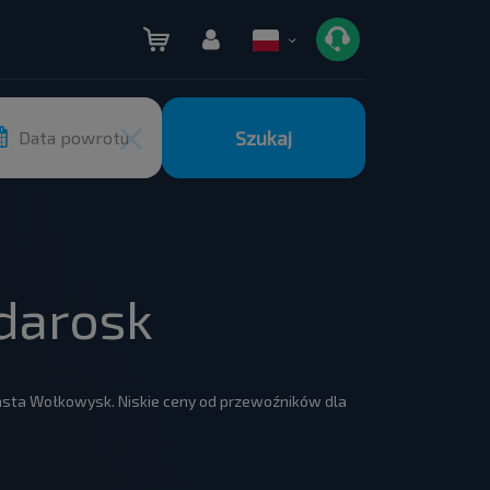
Szukaj
Data powrotu
darosk
iasta Wołkowysk. Niskie ceny od przewoźników dla