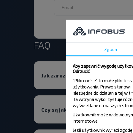
FAQ
Zgoda
Aby zapewnić wygodę użytkown
Odrzucić
Jak zarezerwować bilet autobuso
"Pliki cookie" to małe pliki 
użytkowania. Prawo stanowi, ż
niezbędne do działania tej wi
Ta witryna wykorzystuje różne 
wyświetlane na naszych stron
Czy są jakieś ograniczenia dotyczą
Użytkownik może w dowolnym
internetowej
.
Jeśli użytkownik wyrazi zgod