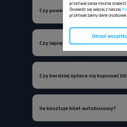
przetwarzania można znaleźć 
Dowiedz się więcej z naszej
Po
Czy powinienem szukać biletów Wo
przetwarzamy dane osobowe
Odrzuć wszystk
Czy lepiej wybrać lot bezpośredni 
Czy bardziej opłaca się kupować bi
Ile kosztuje bilet autobusowy?