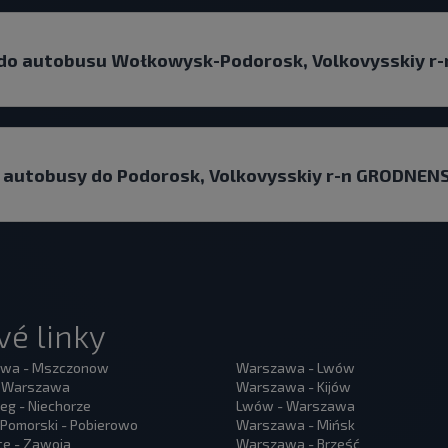
 do autobusu Wołkowysk-Podorosk, Volkovysskiy 
ą autobusy do Podorosk, Volkovysskiy r-n GRODNEN
é linky
wa - Mszczonow
Warszawa - Lwów
- Warszawa
Warszawa - Kijów
eg - Niechorze
Lwów - Warszawa
Pomorski - Pobierowo
Warszawa - Mińsk
ce - Zawoja
Warszawa - Brześć