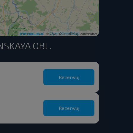
OpenStreetMap
| ©
contributors
ENSKAYA OBL.
Rezerwuj
Rezerwuj